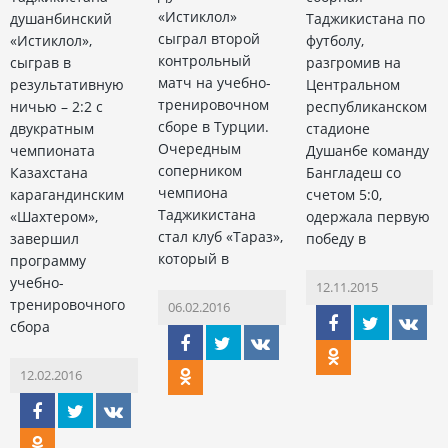
«Истиклол»
душанбинский
Таджикистана по
сыграл второй
«Истиклол»,
футболу,
контрольный
сыграв в
разгромив на
матч на учебно-
результативную
Центральном
тренировочном
ничью – 2:2 с
республиканском
сборе в Турции.
двукратным
стадионе
Очередным
чемпионата
Душанбе команду
соперником
Казахстана
Бангладеш со
чемпиона
карагандинским
счетом 5:0,
Таджикистана
«Шахтером»,
одержала первую
стал клуб «Тараз»,
завершил
победу в
который в
программу
учебно-
12.11.2015
тренировочного
06.02.2016
сбора
12.02.2016