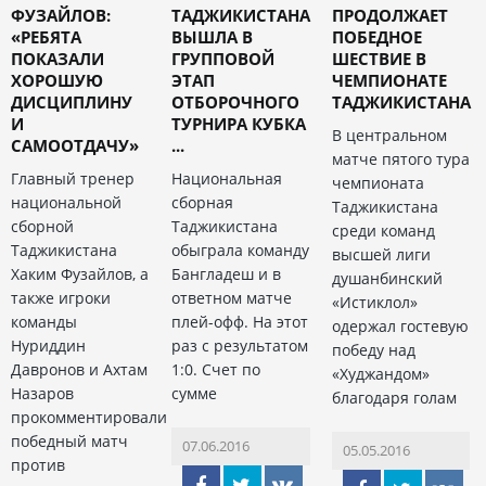
ФУЗАЙЛОВ:
ТАДЖИКИСТАНА
ПРОДОЛЖАЕТ
«РЕБЯТА
ВЫШЛА В
ПОБЕДНОЕ
ПОКАЗАЛИ
ГРУППОВОЙ
ШЕСТВИЕ В
ХОРОШУЮ
ЭТАП
ЧЕМПИОНАТЕ
ДИСЦИПЛИНУ
ОТБОРОЧНОГО
ТАДЖИКИСТАНА
И
ТУРНИРА КУБКА
В центральном
САМООТДАЧУ»
...
матче пятого тура
Главный тренер
Национальная
чемпионата
национальной
сборная
Таджикистана
сборной
Таджикистана
среди команд
Таджикистана
обыграла команду
высшей лиги
Хаким Фузайлов, а
Бангладеш и в
душанбинский
также игроки
ответном матче
«Истиклол»
команды
плей-офф. На этот
одержал гостевую
Нуриддин
раз с результатом
победу над
Давронов и Ахтам
1:0. Счет по
«Худжандом»
Назаров
сумме
благодаря голам
прокомментировали
победный матч
07.06.2016
05.05.2016
против