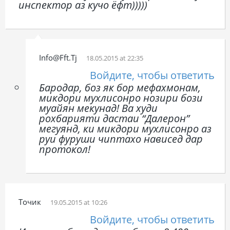
инспектор аз кучо ёфт)))))
Info@fft.tj
18.05.2015 at 22:35
Войдите, чтобы ответить
Бародар, боз як бор мефахмонам,
микдори мухлисонро нозири бози
муайян мекунад! Ва худи
рохбарияти дастаи “Далерон”
мегуянд, ки микдори мухлисонро аз
руи фуруши чиптахо нависед дар
протокол!
Точик
19.05.2015 at 10:26
Войдите, чтобы ответить