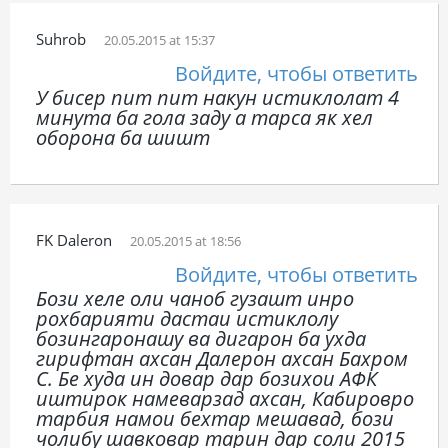
Suhrob
20.05.2015 at 15:37
Войдите, чтобы ответить
У бисер пит пит накун истиклолат 4
минута ба гола заду а тарса як хел
оборона ба шишт
FK Daleron
20.05.2015 at 18:56
Войдите, чтобы ответить
Бози хеле оли чаноб гузашт инро
рохбарияти дастаи истиклолу
бозингаронашу ва дигарон ба ухда
гирифтан ахсан Далерон ахсан Бахром
С. Бе худа ин довар дар бозихои АФК
иштирок намеварзад ахсан, Кабировро
тарбия намои бехтар мешавад, бози
чолибу шавковар тарин дар соли 2015