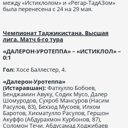
между «Истиклолом» и «Регар-ТадАЗом»
была перенесена с 24 на 29 мая.
Чемпионат Таджикистана. Высшая
лига. Матч 6-го тура
«ДАЛЕРОН-УРОТЕППА» – «ИСТИКЛОЛ» –
0:1
Гол:
Хосе Баллестер, 4.
«Далерон-Уротеппа»
(Истаравшан):
Фатхулло Бобоев,
Бенджамин Авуку, Содик Мусо, Далер
Шомуродов, Сухроб Мансуров (Насим
Расулов, 83), Бехзод Мусоев, Илхом
Баротов, Хикматулло Расулов, Гершон
Акуффо (Абдурахмон Курбонов, 87),
Соломон Течи, Абдусамад Ходжибаев