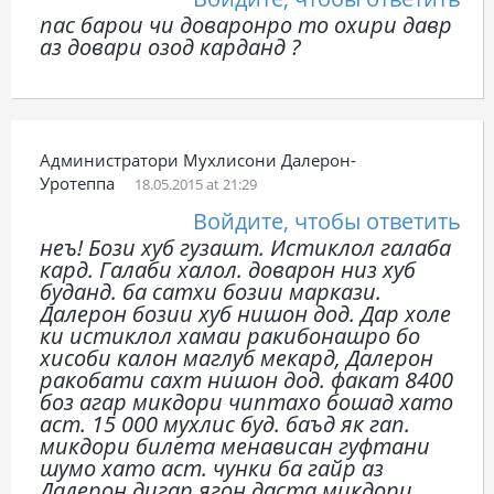
пас барои чи доваронро то охири давр
аз довари озод карданд ?
Администратори Мухлисони Далерон-
Уротеппа
18.05.2015 at 21:29
Войдите, чтобы ответить
неъ! Бози хуб гузашт. Истиклол галаба
кард. Галаби халол. доварон низ хуб
буданд. ба сатхи бозии маркази.
Далерон бозии хуб нишон дод. Дар холе
ки истиклол хамаи ракибонашро бо
хисоби калон маглуб мекард, Далерон
ракобати сахт нишон дод. факат 8400
боз агар микдори чиптахо бошад хато
аст. 15 000 мухлис буд. баъд як гап.
микдори билета менависан гуфтани
шумо хато аст. чунки ба гайр аз
Далерон дигар ягон даста микдори