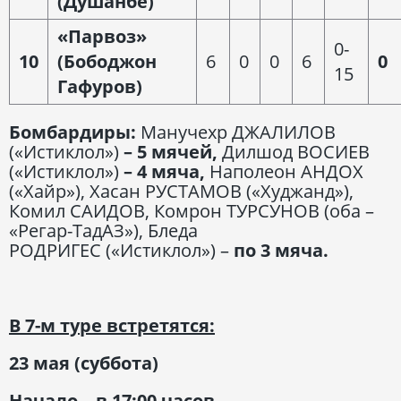
(Душанбе)
«Парвоз»
0-
10
(Бободжон
6
0
0
6
0
15
Гафуров)
Бомбардиры:
Манучехр ДЖАЛИЛОВ
(«Истиклол»)
– 5 мячей,
Дилшод ВОСИЕВ
(«Истиклол»)
– 4 мяча,
Наполеон АНДОХ
(«Хайр»), Хасан РУСТАМОВ («Худжанд»),
Комил САИДОВ, Комрон ТУРСУНОВ (оба –
«Регар-ТадАЗ»), Бледа
РОДРИГЕС («Истиклол») –
по
3 мяча.
В 7-м туре встретятся:
23 мая (суббота)
Начало – в 17:00 часов