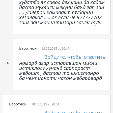
худатба як савол дех кани ба кадом
даста мухлиси мекуни баъд гап зан
…. Далерон хамавакт тубарин
хезалакоя ….. ок если че 927777702
занг зан ман интизори занги ту!!!
Баротчон
18.05.2015 at 20:47
Войдите, чтобы ответить
номард агар истаравшан мисли
истиклолу хучанд сарпараст
медошт , дастаи точикистонро
ба чемпионати чахон мебаровард
Баротчон
18.05.2015 at 20:51
Войдите, чтобы ответить