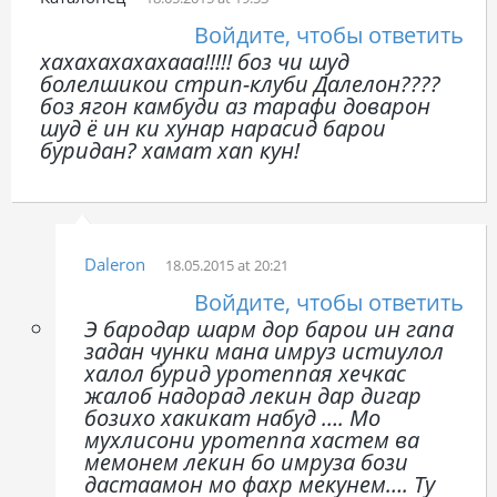
Войдите, чтобы ответить
хахахахахахааа!!!!! боз чи шуд
болелшикои стрип-клуби Далелон????
боз ягон камбуди аз тарафи доварон
шуд ё ин ки хунар нарасид барои
буридан? хамат хап кун!
Daleron
18.05.2015 at 20:21
Войдите, чтобы ответить
Э бародар шарм дор барои ин гапа
задан чунки мана имруз истиулол
халол бурид уротеппая хечкас
жалоб надорад лекин дар дигар
бозихо хакикат набуд …. Мо
мухлисони уротеппа хастем ва
мемонем лекин бо имруза бози
дастаамон мо фахр мекунем…. Ту