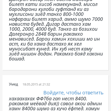
билет кати хисоб намекунанд. мисол
бародарони кулоби гуфтанд ки аз
мухлисони зиёд танхо 800-1000
нафараш билет харид. аммо шумо 7000
нависта будед. Дигар дастахо хам
1000, 2000, 4000 буд. Танхо аз бозихои
Далеронро 2848 барин ракамхо
менависед. Барои хамин хохиши мо ин
аст, ки ба хама дастахо як хел
муносибат кунед. Ин хуб нест каму
зиёд нишон додан. Ракамхо бояд хакони
бошад.
Умед
18.05.2015 at 21:32
Войдите, чтобы ответить
хахаахахах ФФТба гап нест 8400.
ракамоя меёвад дия)) савол акои админ
хамн 8400а шумо аз кучо ёфтед. хамун