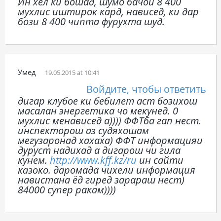
Ин хел ки бошад, шумо бачои 8 400
мухлис иштирок кард, нависед, ки дар
бози 8 400 чипта фурухта шуд.
Умед
19.05.2015 at 10:41
Войдите, чтобы ответить
дигар клубое ки бебилет аст бозихош
масалан энергетика чо мекунед. 0
мухлис менависед а)))) ФФТба гап нест.
инспекторош аз судяхошам
мегузаронад хахаха) ФФТ информацияи
дуруст надихад а дигарош чи гила
кунем.
http://www.kff.kz/ru
ин сайти
казоко. даромада чихели информация
навистана ёд гиред зарараш нест)
84000 супер ракам))))