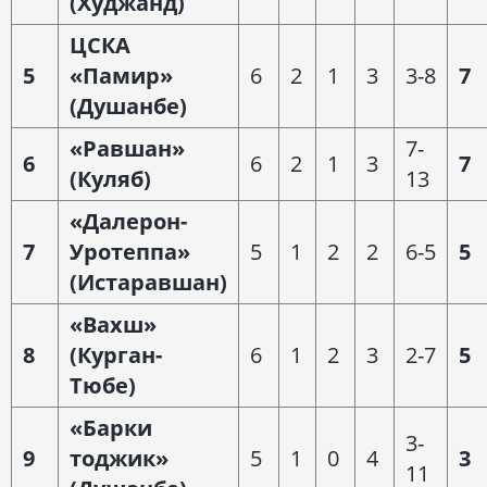
(Худжанд)
ЦСКА
5
«Памир»
6
2
1
3
3-8
7
(Душанбе)
«Равшан»
7-
6
6
2
1
3
7
(Куляб)
13
«Далерон-
7
Уротеппа»
5
1
2
2
6-5
5
(Истаравшан)
«Вахш»
8
(Курган-
6
1
2
3
2-7
5
Тюбе)
«Барки
3-
9
тоджик»
5
1
0
4
3
11