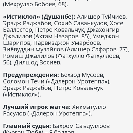
(Мехрулло Бобоев, 68).
«Истиклол» (Душанбе):
Алишер Туйчиев,
Эрадж Раджабов, Сохиб Саванкулов, Хосе
Баллестер, Петро Ковальчук, Джахонгир
Джалилов (Ахтам Назаров, 85), Умеджон
Шарипов, Парвизджон Умарбоев,
Зиёвуддин Фузайлов (Алишер Сафаров, 77),
Ромиш Джалилов (Фатхулло Фатхуллоев,
56), Дилшод Восиев.
Предупреждения:
Бехзод Мусоев,
Соломон Течи («Далерон-Уротеппа»),
Эрадж Раджабов, Петро Ковальчук
(«Истиклол»).
Лучший игрок матча:
Хикматулло
Расулов («Далерон-Уротеппа»).
Главный судья:
Бахром Саъдуллоев
(Курган-Тюбе) – 8 баллов.