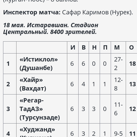
Инспектор матча:
Сафар Каримов (Нурек).
18 мая. Истаравшан. Стадион
Центральный. 8400 зрителей.
И
В
Н
П
М
О
«Истиклол»
27-
1
6
6
0
0
18
(Душанбе)
2
«Хайр»
12-
2
6
4
1
1
13
(Вахдат)
8
«Регар-
11-
3
ТадАЗ»
6
3
3
0
12
6
(Турсунзаде)
«Худжанд»
4
6
3
2
1
9-5
11