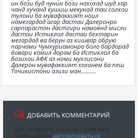
ин бози буд чунин бози нахохад шуд хар
чанд хучанд кушиш мекунад таи солхои
тулони ба мувафаккият ноил
намегардад агар дастаи Далеронро
сарпарастон дастгири намоянд мисли
дастаи Истиклол дастаи бехтарин
мегардад ва берун аз кишвар обрую
парчами Чумхуриамонро боло бардорад
бовари комил дорам ба Истиклол ба
бозихои АФК аз номи мухлисони
Далерон мувафаккият хохонем ба пеш
Точикистони азизи ман……….
ДОБАВИТЬ КОММЕНТАРИЙ
Для отправки комментария вам
необходимо
авторизоваться
.