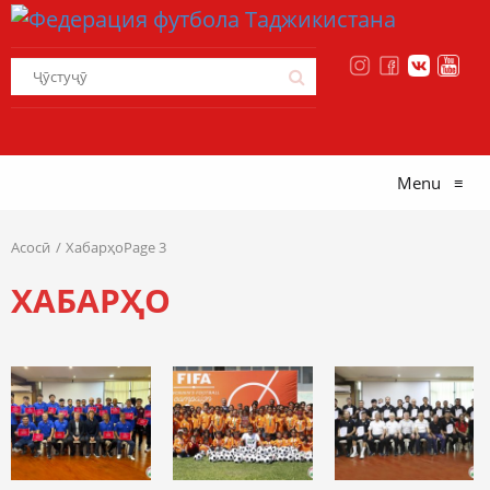
Menu
≡
Асосӣ
ХабарҳоPage 3
ХАБАРҲО