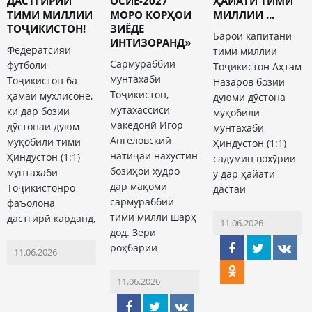
ДАСТГИРИИ
ОСИЁ-2027
ҲАЙАТИ ТИМИ
ТИМИ МИЛЛИИ
МОРО КОРҲОИ
МИЛЛИИ ...
ТОҶИКИСТОН!
ЗИЁДЕ
Барои капитани
ИНТИЗОРАНД»
Федератсияи
тими миллии
Сармураббии
футболи
Тоҷикистон Аҳтам
мунтахаби
Тоҷикистон ба
Назаров бозии
Тоҷикистон,
ҳамаи мухлисоне,
дуюми дӯстона
мутахассиси
ки дар бозии
муқобили
македонӣ Игор
дӯстонаи дуюм
мунтахаби
Ангеловский
муқобили тими
Ҳиндустон (1:1)
натиҷаи нахустин
Ҳиндустон (1:1)
садумин вохӯрии
бозиҳои худро
мунтахаби
ӯ дар ҳайати
дар мақоми
Тоҷикистонро
дастаи
сармураббии
фаъолона
тими миллӣ шарҳ
дастгирӣ карданд,
11.06.2026
дод. Зери
роҳбарии
11.06.2026
11.06.2026