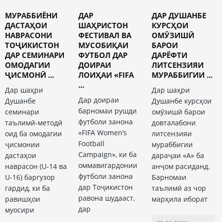
МУРАББИЁНИ
ДАР
ДАР ДУШАНБЕ
ДАСТАҲОИ
ШАҲРИСТОН
КУРСҲОИ
НАВРАСОНИ
ФЕСТИВАЛ ВА
ОМӮЗИШӢ
ТОҶИКИСТОН
МУСОБИҚАИ
БАРОИ
ДАР СЕМИНАРИ
ФУТБОЛ ДАР
ДАРЁФТИ
ОМОДАГИИ
ДОИРАИ
ЛИТСЕНЗИЯИ
ҶИСМОНӢ ...
ЛОИҲАИ «FIFA
МУРАББИГИИ ...
...
Дар шаҳри
Дар шаҳри
Дар доираи
Душанбе
Душанбе курсҳои
барномаи рушди
семинари
омӯзишӣ барои
футболи занона
таълимӣ-методӣ
довталабони
«FIFA Women’s
оид ба омодагии
литсензияи
Football
ҷисмонии
мураббигии
Campaign», ки ба
дастаҳои
дараҷаи «А» ба
оммавигардонии
наврасон (U-14 ва
анҷом расиданд.
футболи занона
U-16) баргузор
Барномаи
дар Тоҷикистон
гардид, ки ба
таълимӣ аз чор
равона шудааст,
равишҳои
марҳила иборат
дар
муосири