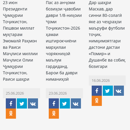
23 июн
Пас аз анҷоми
Дар шаҳри
Президенти
бозиҳои ҷавобии
Маскав, дар
Ҷумҳурии
даври 1/8-ниҳоии
синни 80-солагӣ
Тоҷикистон,
Ҷоми
яке аз чеҳраҳои
Пешвои миллат
Тоҷикистон-2026
маъруфи футболи
муҳтарам
ҳамаи
тоҷик,
Эмомалӣ Раҳмон
иштирокчиёни
нимҳимоятгари
ва Раиси
марҳилаи
дастони дастаи
Маҷлиси миллии
чорякниҳоӣ
«Помир»-и
Маҷлиси Олии
маълум
Душанбе ва собиқ
Ҷумҳурии
гардиданд.
бозигари
Тоҷикистон,
Барои ба даври
Раиси шаҳри
ниманиҳоӣ
16.06.2026
25.06.2026
23.06.2026