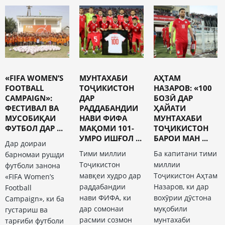
«FIFA WOMEN’S
МУНТАХАБИ
АҲТАМ
FOOTBALL
ТОҶИКИСТОН
НАЗАРОВ: «100
CAMPAIGN»:
ДАР
БОЗӢ ДАР
ФЕСТИВАЛ ВА
РАДДАБАНДИИ
ҲАЙАТИ
МУСОБИҚАИ
НАВИ ФИФА
МУНТАХАБИ
ФУТБОЛ ДАР ...
МАҚОМИ 101-
ТОҶИКИСТОН
УМРО ИШҒОЛ ...
БАРОИ МАН ...
Дар доираи
Тими миллии
Ба капитани тими
барномаи рушди
Тоҷикистон
миллии
футболи занона
мавқеи худро дар
Тоҷикистон Аҳтам
«FIFA Women’s
раддабандии
Назаров, ки дар
Football
нави ФИФА, ки
вохӯрии дӯстона
Campaign», ки ба
дар сомонаи
муқобили
густариш ва
расмии созмон
мунтахаби
тарғиби футболи