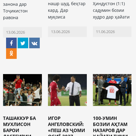
нашр шуд, беҳтар
Ҳиндустон (1:1)
занона дар
кард. Дар
садумин бозии
Тоҷикистон
муқоиса
худро дар ҳайати
равона
13.06.2026
11.06.2026
13.06.2026
ТАШАККУР БА
ИГОР
1️00-УМИН
МУХЛИСОН
АНГЕЛОВСКИЙ:
БОЗИИ АҲТАМ
БАРОИ
«ПЕШ АЗ ҶОМИ
НАЗАРОВ ДАР