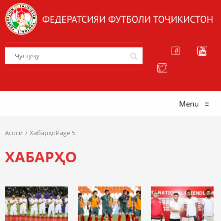
Menu
≡
Асосӣ
ХабарҳоPage 5
ХАБАРҲО