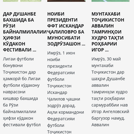
ДАР ДУШАНБЕ
НОИБИ
МУНТАХАБИ
БАХШИДА БА
ПРЕЗИДЕНТИ
ТОҶИКИСТОН
РӮЗИ
ФФТ ИСКАНДАР
АВВАЛИН
БАЙНАЛМИЛАЛИИ
ҶАЛИЛОВРО БА
ТАМРИНҲОИ
ҲИФЗИ
МУНОСИБАТИ
ХУДРО ТАҲТИ
КӮДАКОН
ЗОДРӮЗАШОН ...
РОҲБАРИИ
ФЕСТИВАЛИ ...
ИГОР ...
Имрӯз, 1 июн
Лигаи футболи
Имрӯз, 30 май
ноиби
бонувони
мунтахаби
президенти
Тоҷикистон дар
Тоҷикистон дар
Федератсияи
ҳамкорӣ бо Лигаи
шаҳри Душанбе
футболи
футболи кӯдакону
аввалин
Тоҷикистон
наврасони
тамринҳои худро
Искандар
кишвар бахшида
таҳти роҳбарии
Ҷалилов ҷашни
ба Рӯзи
сармураббии нав
зодрӯз дорад.
байналмилалии
Игор Ангеловский
Аҳли кормандони
ҳифзи кӯдакон
баргузор намуд.
Федератсияи
фестивали футбол
Аввалин
футболи
Тоҷикистон