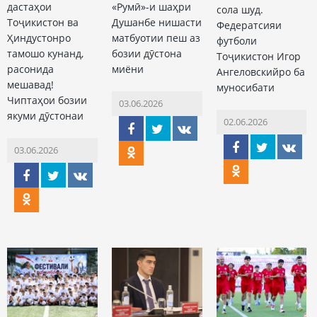
дастаҳои
«Румӣ»-и шаҳри
сола шуд.
Тоҷикистон ва
Душанбе нишасти
Федератсияи
Ҳиндустонро
матбуотии пеш аз
футболи
тамошо кунанд,
бозии дӯстона
Тоҷикистон Игор
расонида
миёни
Ангеловскийро ба
мешавад!
муносибати
Чиптаҳои бозии
03.06.2026
якуми дӯстонаи
02.06.2026
03.06.2026