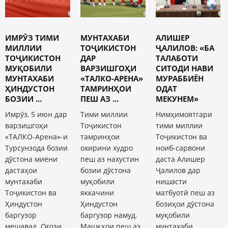
ИМРӮЗ ТИМИ
МУНТАХАБИ
АЛИШЕР
МИЛЛИИ
ТОҶИКИСТОН
ҶАЛИЛОВ: «БА
ТОҶИКИСТОН
ДАР
ТАЛАБОТИ
МУҚОБИЛИ
ВАРЗИШГОҲИ
СИТОДИ НАВИ
МУНТАХАБИ
«ТАЛКО-АРЕНА»
МУРАББИЁН
ҲИНДУСТОН
ТАМРИНҲОИ
ОДАТ
БОЗИИ ...
ПЕШ АЗ ...
МЕКУНЕМ»
Имрӯз, 5 июн дар
Тими миллии
Нимҳимоятгари
варзишгоҳи
Тоҷикистон
тими миллии
«ТАЛКО-Арена»-и
тамринҳои
Тоҷикистон ва
Турсунзода бозии
охирини худро
ноиб-сарвони
дӯстона миёни
пеш аз нахустин
даста Алишер
дастаҳои
бозии дӯстона
Ҷалилов дар
мунтахаби
муқобили
нишасти
Тоҷикистон ва
яккачини
матбуотӣ пеш аз
Ҳиндустон
Ҳиндустон
бозиҳои дӯстона
баргузор
баргузор намуд.
муқобили
мешавад. Оғози
Машқҳои пеш аз
мунтахаби