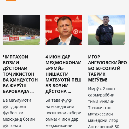
ЧИПТАҲОИ
4 ИЮН ДАР
ИГОР
БОЗИИ
МЕҲМОНХОНАИ
АНГЕЛОВСКИЙРО
ДӮСТОНАИ
«РУМӢ»
БО 50-СОЛАГӢ
ТОҶИКИСТОН
НИШАСТИ
ТАБРИК
ВА ҲИНДУСТОН
МАТБУОТӢ ПЕШ
МЕГӮЕМ!
БА ФУРӮШ
АЗ БОЗИИ
Имрӯз, 2 июн
БАРОВАРДА ...
ДӮСТОНА ...
сармураббии
Ба маълумоти
Ба таваҷҷуҳи
тими миллии
дӯстдорони
намояндагони
Тоҷикистон
футбол, ки
воситаҳои ахбори
мутахассиси
мехоҳанд бозии
омма! 4 июн дар
македонӣ Игор
дӯстонаи
меҳмонхонаи
Ангеловский 50-