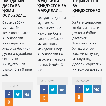
ОМОДАГИИ
МУҚОБИЛИ
ТОҶИКИСТОН
ДАСТА БА
ҲИНДУСТОН БА
ВА
ҶОМИ
МАРҲИЛАИ ...
ҲИНДУСТОНРО
ОСИЁ-2027 ...
...
Омодагии дастаи
Сармураббии
Ҳайати довароне,
мунтахаби
мунтахаби
ки бозии аввали
Тоҷикистон ба
Тоҷикистон Игор
дӯстона байни
нахустин бозӣ
Ангеловский
дастаҳои
таҳти роҳбарии
интизориҳои
Тоҷикистон ва
мутахассиси
худро аз бозиҳои
Ҳиндустонро
македонӣ Игор
дӯстона муқобили
ҳакамӣ мекунад,
Ангеловский ба
яккачини
маълум шуд.
марҳилаи ниҳоӣ
Ҳиндустон, ки
Довари марказии
расид. Имрӯз, 3
рӯзҳои 5 ва 9 июн
ин вохӯрӣ довари
июн
дар
03.06.2026
04.06.2026
05.06.2026