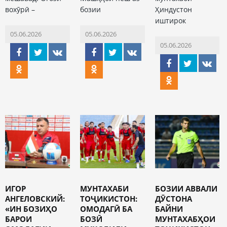
вохӯрӣ –
бозии
Ҳиндустон
иштирок
05.06.2026
05.06.2026
05.06.2026
ИГОР
МУНТАХАБИ
БОЗИИ АВВАЛИ
АНГЕЛОВСКИЙ:
ТОҶИКИСТОН:
ДӮСТОНА
«ИН БОЗИҲО
ОМОДАГӢ БА
БАЙНИ
БАРОИ
БОЗӢ
МУНТАХАБҲОИ