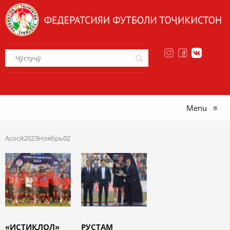
Menu
≡
Асосӣ
2023
Ноябрь
02
«ИСТИҚЛОЛ»
РУСТАМ