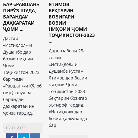
БАР «РАВШАН»
ЯТИМОВ
ПИРӮЗ ШУДА,
БЕҲТАРИН
БАРАНДАИ
БОЗИГАРИ
ДАҲКАРАТАИ
БОЗИИ
ҶОМИ ...
НИҲОИИ ҶОМИ
ТОҶИКИСТОН-2023
Дастаи
...
«Истиқлол»-и
Дарвозабони 25-
Душанбе дар
солаи
бозии ниҳоии
«Истиқлол»-и
Ҷоми
Душанбе Рустам
Тоҷикистон-2023
Ятимов дар бозии
бар тими
ниҳоии Ҷоми
«Равшан»-и Кӯлоб
Тоҷикистон-2023
пирӯз шуд ва
беҳтарин бозигар
барандаи
эътироф гардид.
даҳкаратаи ин
«Истиқлол» дар
ҷоиза гардид.
бозии ҳалкунанда
бар
02.11.2023