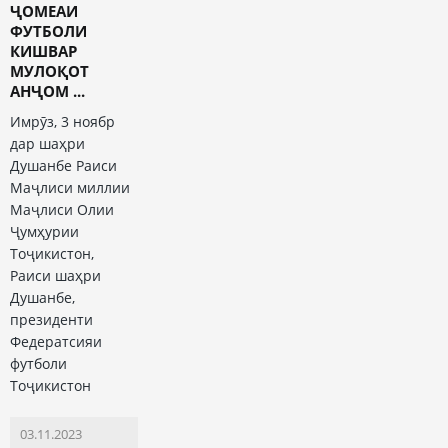
ҶОМЕАИ
ФУТБОЛИ
КИШВАР
МУЛОҚОТ
АНҶОМ ...
Имрӯз, 3 ноябр
дар шаҳри
Душанбе Раиси
Маҷлиси миллии
Маҷлиси Олии
Ҷумҳурии
Тоҷикистон,
Раиси шаҳри
Душанбе,
президенти
Федератсияи
футболи
Тоҷикистон
03.11.2023