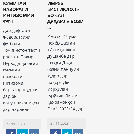
КУМИТАИ
ИМРӮЗ
НАЗОРАТӢ-
«ИСТИҚЛОЛ»
ИНТИЗОМИИ
БО «АЛ-
ФФТ
ДУҲАЙЛ» БОЗӢ
...
Дар дафтари
Имрӯз, 27-уми
Федератсияи
ноябр дастаи
футболи
«Истиқлол»-и
Тоҷикистон таҳти
Душанбе дар
раёсати Тоҳир
шаҳри Доҳа
Нурзода ҷаласаи
бозии панҷуми
кумитаи
худро дар
назоратӣ-
чаҳорчӯби
интизомӣ
марҳилаи
баргузор шуд, ки
гурӯҳии Лигаи
дар он
қаҳрамонҳои
қонуншиканиҳои
Осиё-2023/24 дар
дар ҷараёни
27.11.2023
27.11.2023