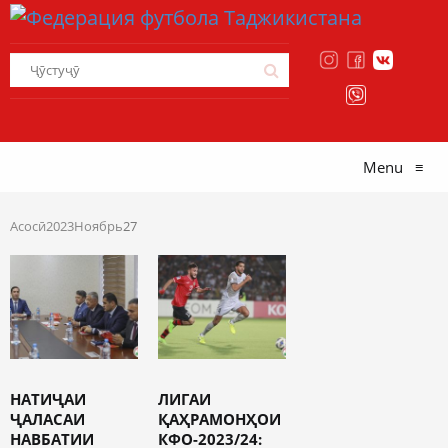
Menu
≡
Асосӣ
2023
Ноябрь
27
НАТИҶАИ
ЛИГАИ
ҶАЛАСАИ
ҚАҲРАМОНҲОИ
НАВБАТИИ
КФО-2023/24: