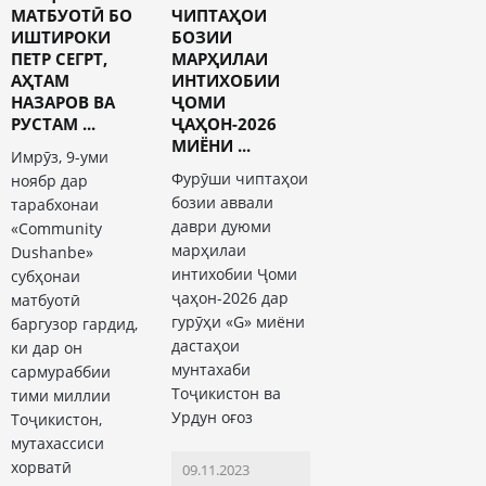
МАТБУОТӢ БО
ЧИПТАҲОИ
ИШТИРОКИ
БОЗИИ
ПЕТР СЕГРТ,
МАРҲИЛАИ
АҲТАМ
ИНТИХОБИИ
НАЗАРОВ ВА
ҶОМИ
РУСТАМ ...
ҶАҲОН-2026
МИЁНИ ...
Имрӯз, 9-уми
Фурӯши чиптаҳои
ноябр дар
бозии аввали
тарабхонаи
даври дуюми
«Community
марҳилаи
Dushanbe»
интихобии Ҷоми
субҳонаи
ҷаҳон-2026 дар
матбуотӣ
гурӯҳи «G» миёни
баргузор гардид,
дастаҳои
ки дар он
мунтахаби
сармураббии
Тоҷикистон ва
тими миллии
Урдун оғоз
Тоҷикистон,
мутахассиси
хорватӣ
09.11.2023