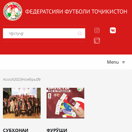
Menu
≡
Асосӣ
2023
Ноябрь
09
СУБҲОНАИ
ФУРӮШИ