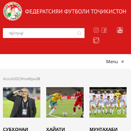
Menu
≡
Асосӣ
2023
Ноябрь
08
СУБҲОНАИ
ҲАЙАТИ
МУНТАХАБИ