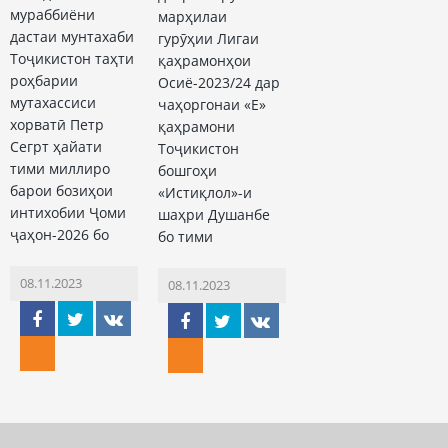
мураббиёни
марҳилаи
дастаи мунтахаби
гурӯҳии Лигаи
Тоҷикистон таҳти
қаҳрамонҳои
роҳбарии
Осиё-2023/24 дар
мутахассиси
чаҳоргонаи «Е»
хорватӣ Петр
қаҳрамони
Сегрт ҳайати
Тоҷикистон
тими миллиро
бошгоҳи
барои бозиҳои
«Истиқлол»-и
интихобии Ҷоми
шаҳри Душанбе
ҷаҳон-2026 бо
бо тими
08.11.2023
08.11.2023