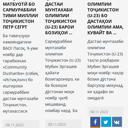
МАТБУОТӢ БО
ДАСТАИ
ОЛИМПИИ
САРМУРАББИИ
МУНТАХАБИ
ТОҶИКИСТОН
ТИМИ МИЛЛИИ
ОЛИМПИИ
(U-23) БО
ТОҶИКИСТОН
ТОҶИКИСТОН
ДАСТАҲОИ
ПЕТР СЕГРТ
(U-23) БАРОИ
ОЛИМПИИ АМА,
БОЗИҲОИ ...
КУВАЙТ ВА ...
Ба таваҷҷуҳи
Сармураббии
Дастаи мунтахаби
намояндагони
мунтахаби
олимпии
ВАО! Пагоҳ, 9-уми
олимпии
Тоҷикистон (U-23)
ноябр дар
Тоҷикистон (U-23)
таҳти роҳбарии
тарабхонаи
Мубин Эргашев
Мубин Эргашев
«Community
ҳайати
моҳи ноябр чаҳор
Dushanbe» (собиқ
бозигаронеро, ки
бозии дӯстона
«Истиқлол») бо
ба бозиҳои
баргузор мекунад,
иштироки
дӯстонаи моҳи
ки ҳадафи он
сармураббии
ноябр ҷалб
омодагӣ
дастаи мунтахаби
мешаванд,
Тоҷикистон,
номбар кард. Ба
мутахассиси
08.11.2023
08.11.2023
08.11.2023