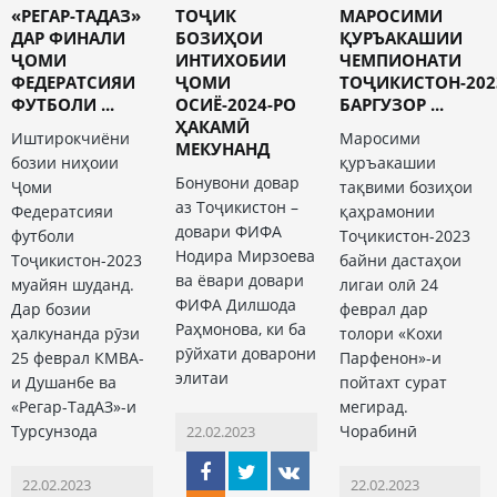
«РЕГАР-ТАДАЗ»
ТОҶИК
МАРОСИМИ
ДАР ФИНАЛИ
БОЗИҲОИ
ҚУРЪАКАШИИ
ҶОМИ
ИНТИХОБИИ
ЧЕМПИОНАТИ
ФЕДЕРАТСИЯИ
ҶОМИ
ТОҶИКИСТОН-202
ФУТБОЛИ ...
ОСИЁ-2024-РО
БАРГУЗОР ...
ҲАКАМӢ
Иштирокчиёни
Маросими
МЕКУНАНД
бозии ниҳоии
қуръакашии
Бонувони довар
Ҷоми
тақвими бозиҳои
аз Тоҷикистон –
Федератсияи
қаҳрамонии
довари ФИФА
футболи
Тоҷикистон-2023
Нодира Мирзоева
Тоҷикистон-2023
байни дастаҳои
ва ёвари довари
муайян шуданд.
лигаи олӣ 24
ФИФА Дилшода
Дар бозии
феврал дар
Раҳмонова, ки ба
ҳалкунанда рӯзи
толори «Кохи
рӯйхати доварони
25 феврал КМВА-
Парфенон»-и
элитаи
и Душанбе ва
пойтахт сурат
«Регар-ТадАЗ»-и
мегирад.
Турсунзода
Чорабинӣ
22.02.2023
22.02.2023
22.02.2023