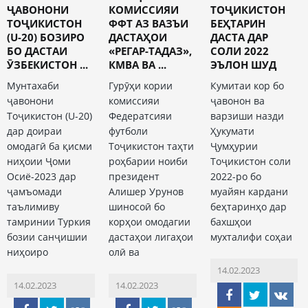
ҶАВОНОНИ
КОМИССИЯИ
ТОҶИКИСТОН
ТОҶИКИСТОН
ФФТ АЗ ВАЗЪИ
БЕҲТАРИН
(U-20) БОЗИРО
ДАСТАҲОИ
ДАСТА ДАР
БО ДАСТАИ
«РЕГАР-ТАДАЗ»,
СОЛИ 2022
ӮЗБЕКИСТОН ...
КМВА ВА ...
ЭЪЛОН ШУД
Мунтахаби
Гурӯҳи кории
Кумитаи кор бо
ҷавонони
комиссияи
ҷавонон ва
Тоҷикистон (U-20)
Федератсияи
варзиши назди
дар доираи
футболи
Ҳукумати
омодагӣ ба қисми
Тоҷикистон таҳти
Ҷумҳурии
ниҳоии Ҷоми
роҳбарии ноиби
Тоҷикистон соли
Осиё-2023 дар
президент
2022-ро бо
ҷамъомади
Алишер Урунов
муайян кардани
таълимиву
шиносоӣ бо
беҳтаринҳо дар
тамринии Туркия
корҳои омодагии
бахшҳои
бозии санҷишии
дастаҳои лигаҳои
мухталифи соҳаи
ниҳоиро
олӣ ва
14.02.2023
14.02.2023
14.02.2023