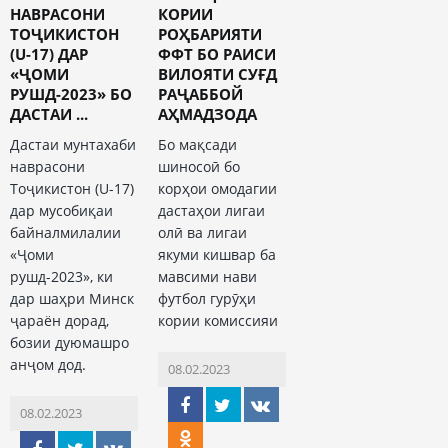
НАВРАСОНИ
КОРИИ
ТОҶИКИСТОН
РОҲБАРИЯТИ
(U-17) ДАР
ФФТ БО РАИСИ
«ҶОМИ
ВИЛОЯТИ СУҒД
РУШД-2023» БО
РАҶАББОЙ
ДАСТАИ ...
АҲМАДЗОДА
Дастаи мунтахаби
Бо мақсади
наврасони
шиносоӣ бо
Тоҷикистон (U-17)
корҳои омодагии
дар мусобиқаи
дастаҳои лигаи
байналмилалии
олӣ ва лигаи
«Ҷоми
якуми кишвар ба
рушд-2023», ки
мавсими нави
дар шаҳри Минск
футбол гурӯҳи
ҷараён дорад,
кории комиссияи
бозии дуюмашро
анҷом дод.
08.02.2023
08.02.2023