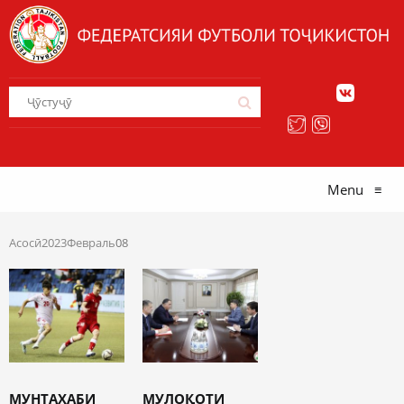
Menu
≡
Асосӣ
2023
Февраль
08
МУНТАХАБИ
МУЛОҚОТИ