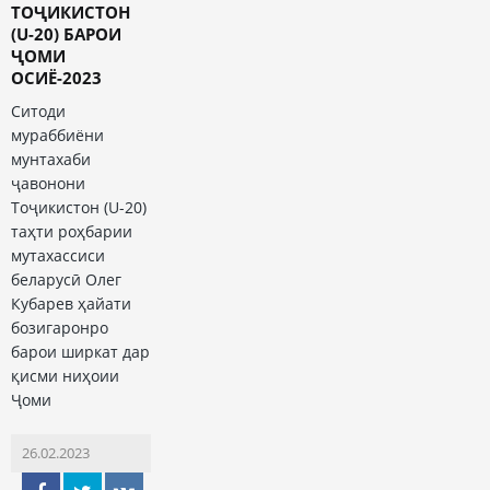
ТОҶИКИСТОН
(U-20) БАРОИ
ҶОМИ
ОСИЁ-2023
Ситоди
мураббиёни
мунтахаби
ҷавонони
Тоҷикистон (U-20)
таҳти роҳбарии
мутахассиси
беларусӣ Олег
Кубарев ҳайати
бозигаронро
барои ширкат дар
қисми ниҳоии
Ҷоми
26.02.2023