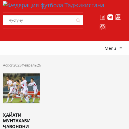
Menu
≡
Асосӣ
2023
Февраль
26
ҲАЙАТИ
МУНТАХАБИ
ҶАВОНОНИ