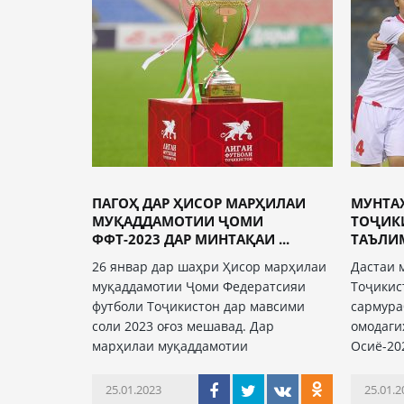
ПАГОҲ ДАР ҲИСОР МАРҲИЛАИ
МУНТА
МУҚАДДАМОТИИ ҶОМИ
ТОҶИК
ФФТ-2023 ДАР МИНТАҚАИ ...
ТАЪЛИМ
26 январ дар шаҳри Ҳисор марҳилаи
Дастаи 
муқаддамотии Ҷоми Федератсияи
Тоҷикис
футболи Тоҷикистон дар мавсими
сармура
соли 2023 оғоз мешавад. Дар
омодаги
марҳилаи муқаддамотии
Осиё-20
25.01.2023
25.01.2