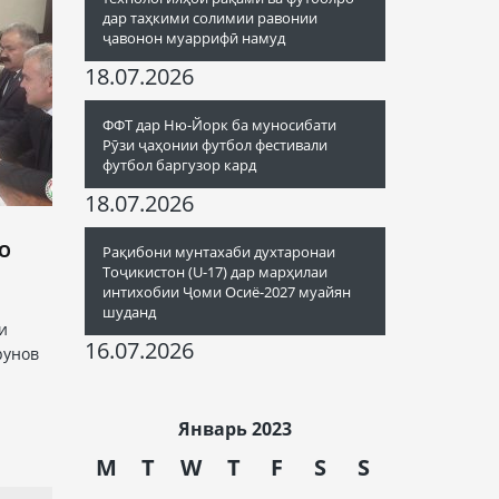
дар таҳкими солимии равонии
ҷавонон муаррифӣ намуд
18.07.2026
ФФТ дар Ню-Йорк ба муносибати
Рӯзи ҷаҳонии футбол фестивали
футбол баргузор кард
18.07.2026
БО
Рақибони мунтахаби духтаронаи
Тоҷикистон (U-17) дар марҳилаи
интихобии Ҷоми Осиё-2027 муайян
шуданд
и
16.07.2026
рунов
Январь 2023
M
T
W
T
F
S
S