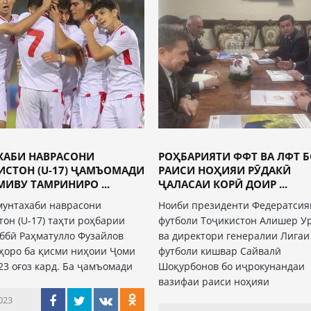
ХАБИ НАВРАСОНИ
РОҲБАРИЯТИ ФФТ ВА ЛФТ 
ИСТОН (U-17) ҶАМЪОМАДИ
РАИСИ НОҲИЯИ РӮДАКӢ
ИВУ ТАМРИНИРО ...
ҶАЛАСАИ КОРӢ ДОИР ...
мунтахаби наврасони
Ноиби президенти Федератсия
тон (U-17) таҳти роҳбарии
футболи Тоҷикистон Алишер У
ббӣ Раҳматулло Фузайлов
ва директори генералии Лигаи
ҳоро ба қисми ниҳоии Ҷоми
футболи кишвар Сайвалӣ
23 оғоз кард. Ба ҷамъомади
Шоқурбонов бо иҷрокунандаи
вазифаи раиси ноҳияи
023