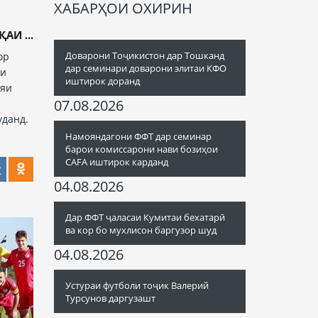
ХАБАРҲОИ ОХИРИН
И ...
Доварони Тоҷикистон дар Тошканд
ор
дар семинари доварони элитаи КФО
аи
иштирок доранд
ияи
07.08.2026
уданд.
Намояндагони ФФТ дар семинар
барои комиссарони нави бозиҳои
CAFA иштирок карданд
04.08.2026
Дар ФФТ ҷаласаи Кумитаи бехатарӣ
ва кор бо мухлисон баргузор шуд
04.08.2026
Устураи футболи тоҷик Валерий
Турсунов даргузашт