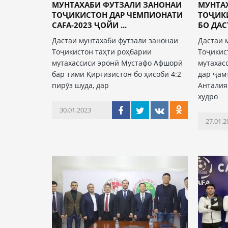
МУНТАХАБИ ФУТЗАЛИ ЗАНОНАИ
МУНТА
ТОҶИКИСТОН ДАР ЧЕМПИОНАТИ
ТОҶИКИ
CAFA-2023 ҶОЙИ ...
БО ДАС
Дастаи мунтахаби футзали занонаи
Дастаи 
Тоҷикистон таҳти роҳбарии
Тоҷикис
мутахассиси эронӣ Мустафо Афшорӣ
мутахас
бар тими Қирғизистон бо ҳисоби 4:2
дар ҷам
пирӯз шуда, дар
Анталия
худро
30.01.2023
27.01.2