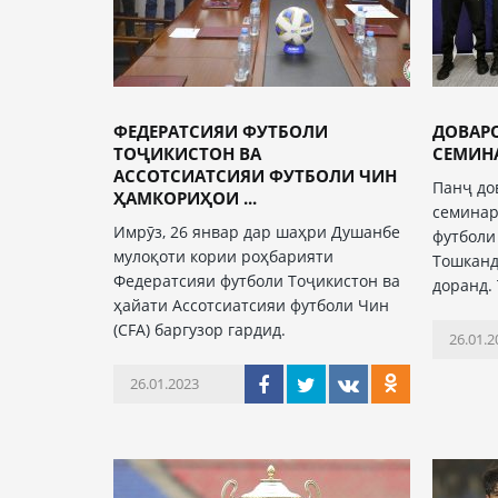
ФЕДЕРАТСИЯИ ФУТБОЛИ
ДОВАР
ТОҶИКИСТОН ВА
СЕМИН
АССОТСИАТСИЯИ ФУТБОЛИ ЧИН
Панҷ до
ҲАМКОРИҲОИ ...
семинар
Имрӯз, 26 январ дар шаҳри Душанбе
футболи
мулоқоти кории роҳбарияти
Тошканд
Федератсияи футболи Тоҷикистон ва
доранд.
ҳайати Ассотсиатсияи футболи Чин
(CFA) баргузор гардид.
26.01.2
26.01.2023