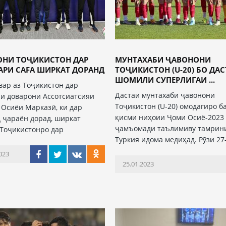
ОНИ ТОҶИКИСТОН ДАР
МУНТАХАБИ ҶАВОНОНИ
АРИ CAFA ШИРКАТ ДОРАНД
ТОҶИКИСТОН (U-20) БО ДА
ШОМИЛИ СУПЕРЛИГАИ ...
вар аз Тоҷикистон дар
Дастаи мунтахаби ҷавонони
и доварони Ассотсиатсияи
Тоҷикистон (U-20) омодагиро б
 Осиёи Марказӣ, ки дар
қисми ниҳоии Ҷоми Осиё-2023
 ҷараён дорад, ширкат
ҷамъомади таълимиву тамрин
 Тоҷикистонро дар
Туркия идома медиҳад. Рӯзи 27
023
25.01.2023