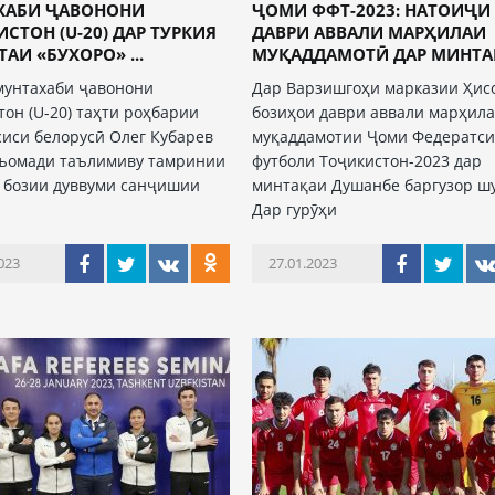
ХАБИ ҶАВОНОНИ
ҶОМИ ФФТ-2023: НАТОИҶИ
СТОН (U-20) ДАР ТУРКИЯ
ДАВРИ АВВАЛИ МАРҲИЛАИ
ТАИ «БУХОРО» ...
МУҚАДДАМОТӢ ДАР МИНТАҚА
мунтахаби ҷавонони
Дар Варзишгоҳи марказии Ҳис
тон (U-20) таҳти роҳбарии
бозиҳои даври аввали марҳил
сиси белорусӣ Олег Кубарев
муқаддамотии Ҷоми Федератс
ъомади таълимиву тамринии
футболи Тоҷикистон-2023 дар
 бозии дуввуми санҷишии
минтақаи Душанбе баргузор ш
Дар гурӯҳи
023
27.01.2023