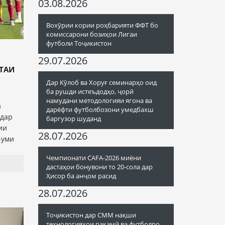
03.08.2026
Вохӯрии кории роҳбарияти ФФТ бо
комиссарони бозиҳои Лигаи
футболи Тоҷикистон
29.07.2026
СТАИ
Дар Кӯлоб ва Хоруғ семинарҳо оид
ба рушди истеъдодҳо, ҷорӣ
намудани методологияи ягона ва
а
дарёфти футболбозони умедбахш
 дар
баргузор шуданд
ии
28.07.2026
-уми
Чемпионати CAFA-2026 миёни
дастаҳои бонувони то 20-сола дар
Ҳисор ба анҷом расид
28.07.2026
Тоҷикистон дар СММ нақши
технологияҳои рақамӣ ва футболро