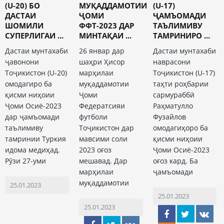
(U-20) БО
МУҚАДДАМОТИИ
(U-17)
ДАСТАИ
ҶОМИ
ҶАМЪОМАДИ
ШОМИЛИ
ФФТ-2023 ДАР
ТАЪЛИМИВУ
СУПЕРЛИГАИ ...
МИНТАҚАИ ...
ТАМРИНИРО ...
Дастаи мунтахаби
26 январ дар
Дастаи мунтахаби
ҷавонони
шаҳри Ҳисор
наврасони
Тоҷикистон (U-20)
марҳилаи
Тоҷикистон (U-17)
омодагиро ба
муқаддамотии
таҳти роҳбарии
қисми ниҳоии
Ҷоми
сармураббӣ
Ҷоми Осиё-2023
Федератсияи
Раҳматулло
дар ҷамъомади
футболи
Фузайлов
таълимиву
Тоҷикистон дар
омодагиҳоро ба
тамринии Туркия
мавсими соли
қисми ниҳоии
идома медиҳад.
2023 оғоз
Ҷоми Осиё-2023
Рӯзи 27-уми
мешавад. Дар
оғоз кард. Ба
марҳилаи
ҷамъомади
муқаддамотии
25.01.2023
25.01.2023
25.01.2023