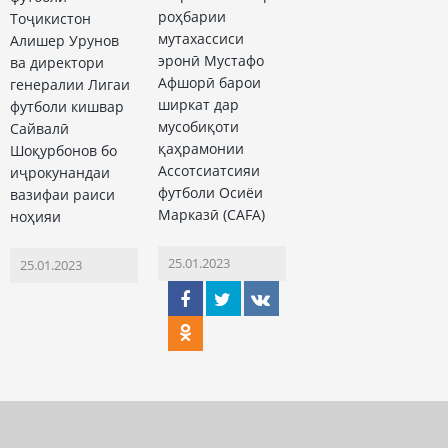
роҳбарии
Тоҷикистон
мутахассиси
Алишер Урунов
эронӣ Мустафо
ва директори
Афшорӣ барои
генералии Лигаи
ширкат дар
футболи кишвар
мусобиқоти
Сайвалӣ
қаҳрамонии
Шоқурбонов бо
Ассотсиатсияи
иҷрокунандаи
футболи Осиёи
вазифаи раиси
Марказӣ (CAFA)
ноҳияи
25.01.2023
25.01.2023