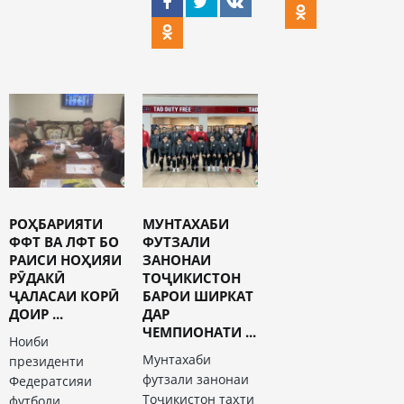
РОҲБАРИЯТИ
МУНТАХАБИ
ФФТ ВА ЛФТ БО
ФУТЗАЛИ
РАИСИ НОҲИЯИ
ЗАНОНАИ
РӮДАКӢ
ТОҶИКИСТОН
ҶАЛАСАИ КОРӢ
БАРОИ ШИРКАТ
ДОИР ...
ДАР
ЧЕМПИОНАТИ ...
Ноиби
Мунтахаби
президенти
футзали занонаи
Федератсияи
Тоҷикистон таҳти
футболи