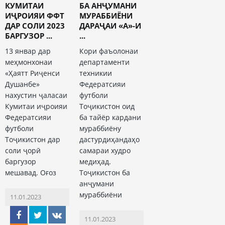
КУМИТАИ
БА АНҶУМАНИ
ИҶРОИЯИ ФФТ
МУРАББИЁНИ
ДАР СОЛИ 2023
ДАРАҶАИ «А»-И
БАРГУЗОР ...
...
13 январ дар
Кори фаъолонаи
меҳмонхонаи
департаменти
«Ҳаятт Риҷенси
техникии
Душанбе»
Федератсияи
нахустин ҷаласаи
футболи
Кумитаи иҷроияи
Тоҷикистон оид
Федератсияи
ба тайёр кардани
футболи
мураббиёну
Тоҷикистон дар
дастурдиҳандаҳо
соли ҷорӣ
самараи худро
баргузор
медиҳад.
мешавад. Оғоз
Тоҷикистон ба
анҷумани
мураббиёни
11.01.2023
11.01.2023