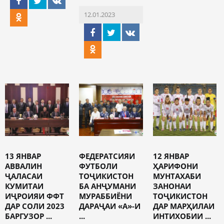
12.01.2023
13 ЯНВАР
ФЕДЕРАТСИЯИ
12 ЯНВАР
АВВАЛИН
ФУТБОЛИ
ҲАРИФОНИ
ҶАЛАСАИ
ТОҶИКИСТОН
МУНТАХАБИ
КУМИТАИ
БА АНҶУМАНИ
ЗАНОНАИ
ИҶРОИЯИ ФФТ
МУРАББИЁНИ
ТОҶИКИСТОН
ДАР СОЛИ 2023
ДАРАҶАИ «А»-И
ДАР МАРҲИЛАИ
БАРГУЗОР ...
...
ИНТИХОБИИ ...