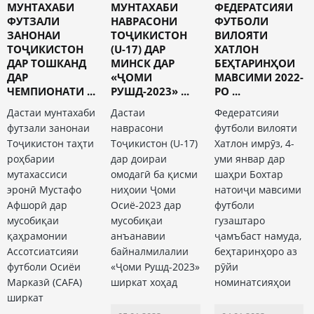
МУНТАХАБИ
МУНТАХАБИ
ФЕДЕРАТСИЯИ
ФУТЗАЛИ
НАВРАСОНИ
ФУТБОЛИ
ЗАНОНАИ
ТОҶИКИСТОН
ВИЛОЯТИ
ТОҶИКИСТОН
(U-17) ДАР
ХАТЛОН
ДАР ТОШКАНД
МИНСК ДАР
БЕҲТАРИНҲОИ
ДАР
«ҶОМИ
МАВСИМИ 2022-
ЧЕМПИОНАТИ ...
РУШД-2023» ...
РО ...
Дастаи мунтахаби
Дастаи
Федератсияи
футзали занонаи
наврасони
футболи вилояти
Тоҷикистон таҳти
Тоҷикистон (U-17)
Хатлон имрӯз, 4-
роҳбарии
дар доираи
уми январ дар
мутахассиси
омодагӣ ба қисми
шаҳри Бохтар
эронӣ Мустафо
ниҳоии Ҷоми
натоиҷи мавсими
Афшорӣ дар
Осиё-2023 дар
футболи
мусобиқаи
мусобиқаи
гузаштаро
қаҳрамонии
анъанавии
ҷамъбаст намуда,
Ассотсиатсияи
байналмилалии
беҳтаринҳоро аз
футболи Осиёи
«Ҷоми Рушд-2023»
рӯйи
Марказӣ (CAFA)
ширкат хоҳад
номинатсияҳои
ширкат