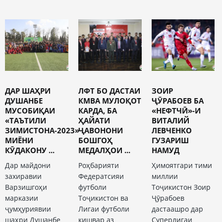
ДАР ШАҲРИ
ЛФТ БО ДАСТАИ
ЗОИР
ДУШАНБЕ
КМВА МУЛОҚОТ
ҶӮРАБОЕВ БА
МУСОБИҚАИ
КАРДА, БА
«НЕФТЧӢ»-И
«ТАЪТИЛИ
ҲАЙАТИ
ВИТАЛИЙ
ЗИМИСТОНА-2023»
ҶАВОНОНИ
ЛЕВЧЕНКО
МИЁНИ
БОШГОҲ
ГУЗАРИШ
КӮДАКОНУ ...
МЕДАЛҲОИ ...
НАМУД
Дар майдони
Роҳбарияти
Ҳимоятгари тими
захиравии
Федератсияи
миллии
Варзишгоҳи
футболи
Тоҷикистон Зоир
марказии
Тоҷикистон ва
Ҷӯрабоев
ҷумҳуриявии
Лигаи футболи
дастаашро дар
шаҳри Душанбе
кишвар аз
Суперлигаи