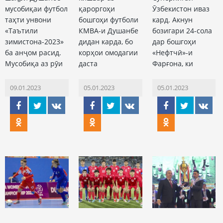
мусобиқаи футбол
қароргоҳи
Ӯзбекистон иваз
таҳти унвони
бошгоҳи футболи
кард. Акнун
«Таътили
КМВА-и Душанбе
бозигари 24-сола
зимистона-2023»
дидан карда, бо
дар бошгоҳи
ба анҷом расид.
корҳои омодагии
«Нефтчӣ»-и
Мусобиқа аз рӯи
даста
Фарғона, ки
09.01.2023
05.01.2023
05.01.2023