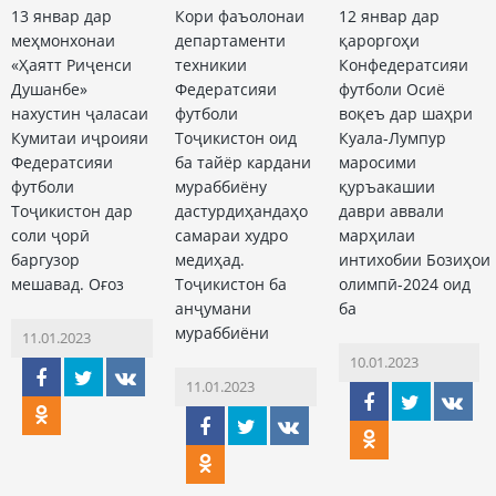
13 январ дар
Кори фаъолонаи
12 январ дар
меҳмонхонаи
департаменти
қароргоҳи
«Ҳаятт Риҷенси
техникии
Конфедератсияи
Душанбе»
Федератсияи
футболи Осиё
нахустин ҷаласаи
футболи
воқеъ дар шаҳри
Кумитаи иҷроияи
Тоҷикистон оид
Куала-Лумпур
Федератсияи
ба тайёр кардани
маросими
футболи
мураббиёну
қуръакашии
Тоҷикистон дар
дастурдиҳандаҳо
даври аввали
соли ҷорӣ
самараи худро
марҳилаи
баргузор
медиҳад.
интихобии Бозиҳои
мешавад. Оғоз
Тоҷикистон ба
олимпӣ-2024 оид
анҷумани
ба
мураббиёни
11.01.2023
10.01.2023
11.01.2023