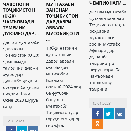
ЧЕМПИОНАТИ ...
ҶАВОНОНИ
МУНТАХАБИ
ТОҶИКИСТОН
ЗАНОНАИ
Дастаи мунтахаби
(U-20)
ТОҶИКИСТОН
футзали занонаи
ҶАМЪОМАДИ
ДАР ДАВРИ
Тоҷикистон таҳти
ТАМРИНИ
АВВАЛИ
роҳбарии
ДУЮМРО ДАР ...
МУСОБИҚОТИ
мутахассиси
...
Дастаи мунтахаби
эронӣ Мустафо
Тибқи натоиҷи
ҷавонони
Афшорӣ дар
қуръакашии
Тоҷикистон (U-20)
Душанбе
даври аввали
ҷамъомади
тамринотро
мусобиқаи
тамринии дуюми
шуруъ кард. Ба
интихобии
худро дар
ҷамъомади
Бозиҳои
Душанбе ҷиҳати
таълимиву
олимпӣ-2024 оид
омодагӣ ба қисми
тамринӣ
ба футболи
ниҳоии Ҷоми
бонувон,
Осиё-2023 шуруъ
12.01.2023
мунтахаби
кард.
Тоҷикистон дар
гурӯҳи «Е» қарор
12.01.2023
гирифта,