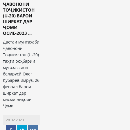
ҶАВОНОНИ
ТОҶИКИСТОН
(U-20) БАРОИ
ШИРКАТ ДАР
ҶОМИ
ОСИЁ-2023 ...
Дастаи мунтахаби
ҷавонони
Тоҷикистон (U-20)
таҳти роҳбарии
мутахассиси
беларусӣ Олег
Кубарев имрӯз, 26
феврал барои
ширкат дар
қисми ниҳоии
Ҷоми
28.02.2023