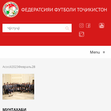
Menu
≡
Асосӣ
2023
Февраль
28
МУНТАХАБИ