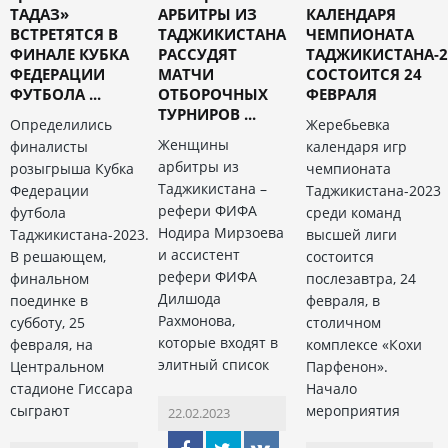
ТАДАЗ»
АРБИТРЫ ИЗ
КАЛЕНДАРЯ
ВСТРЕТЯТСЯ В
ТАДЖИКИСТАНА
ЧЕМПИОНАТА
ФИНАЛЕ КУБКА
РАССУДЯТ
ТАДЖИКИСТАНА-2
ФЕДЕРАЦИИ
МАТЧИ
СОСТОИТСЯ 24
ФУТБОЛА ...
ОТБОРОЧНЫХ
ФЕВРАЛЯ
ТУРНИРОВ ...
Определились
Жеребьевка
Женщины
финалисты
календаря игр
арбитры из
розыгрыша Кубка
чемпионата
Таджикистана –
Федерации
Таджикистана-2023
рефери ФИФА
футбола
среди команд
Нодира Мирзоева
Таджикистана-2023.
высшей лиги
и ассистент
В решающем,
состоится
рефери ФИФА
финальном
послезавтра, 24
Дилшода
поединке в
февраля, в
Рахмонова,
субботу, 25
столичном
которые входят в
февраля, на
комплексе «Кохи
элитный список
Центральном
Парфенон».
стадионе Гиссара
Начало
сыграют
мероприятия
22.02.2023