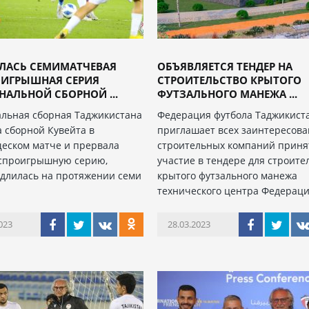
АЛАСЬ СЕМИМАТЧЕВАЯ
ОБЪЯВЛЯЕТСЯ ТЕНДЕР НА
ОИГРЫШНАЯ СЕРИЯ
СТРОИТЕЛЬСТВО КРЫТОГО
АЛЬНОЙ СБОРНОЙ ...
ФУТЗАЛЬНОГО МАНЕЖА ...
льная сборная Таджикистана
Федерация футбола Таджикист
а сборной Кувейта в
приглашает всех заинтересов
еском матче и прервала
строительных компаний приня
спроигрышную серию,
участие в тендере для строите
 длилась на протяжении семи
крытого футзального манежа
технического центра Федерац
023
28.03.2023