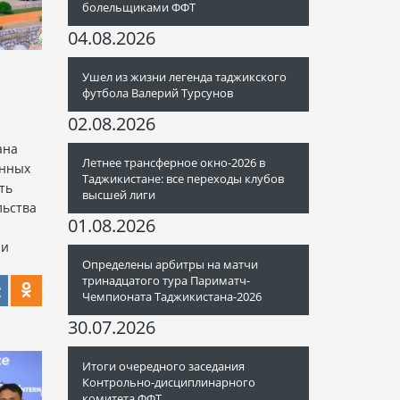
болельщиками ФФТ
04.08.2026
Ушел из жизни легенда таджикского
футбола Валерий Турсунов
02.08.2026
ана
Летнее трансферное окно-2026 в
анных
Таджикистане: все переходы клубов
ть
высшей лиги
льства
01.08.2026
ии
Определены арбитры на матчи
тринадцатого тура Париматч-
Чемпионата Таджикистана-2026
30.07.2026
Итоги очередного заседания
Контрольно-дисциплинарного
комитета ФФТ