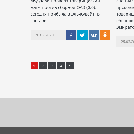
Абу-Даби провела товарищеский
специал
матч против сборной ОАЭ (0:0),
прокомм
сегодня прибыла в Эль-Кувейт. В
товарищ
составе
сборной
Эмирато
26.03.2023
25.03.2
1
2
3
4
5