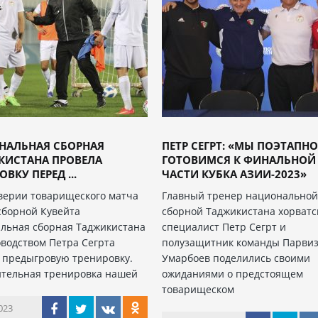
НАЛЬНАЯ СБОРНАЯ
ПЕТР СЕГРТ: «МЫ ПОЭТАПН
КИСТАНА ПРОВЕЛА
ГОТОВИМСЯ К ФИНАЛЬНОЙ
ВКУ ПЕРЕД ...
ЧАСТИ КУБКА АЗИИ-2023»
верии товарищеского матча
Главный тренер национально
сборной Кувейта
сборной Таджикистана хорватс
льная сборная Таджикистана
специалист Петр Сегрт и
оводством Петра Сегрта
полузащитник команды Парви
 предыгровую тренировку.
Умарбоев поделились своими
тельная тренировка нашей
ожиданиями о предстоящем
товарищеском
023