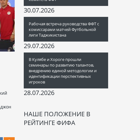
30.07.2026
Рабочая встреча руководства ФФТ с
комиссарами матчей Футбольной
лиги Таджикистана
29.07.2026
В Кулябе и Хороге прошли
О
семинары по развитию талантов,
внедрению единой методологии и
идентификации перспективных
игроков
й
28.07.2026
кий
зджон
НАШЕ ПОЛОЖЕНИЕ В
РЕЙТИНГЕ ФИФА