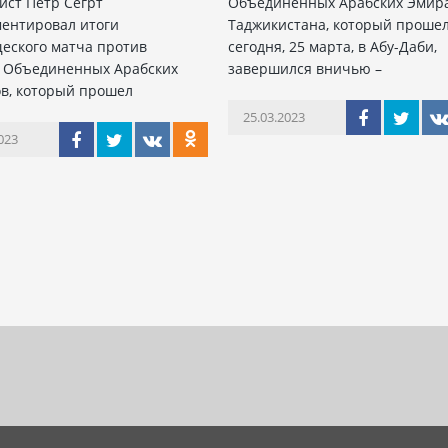
ист Петр Сегрт
Объединенных Арабских Эмира
ентировал итоги
Таджикистана, который проше
еского матча против
сегодня, 25 марта, в Абу-Даби,
 Объединенных Арабских
завершился вничью –
в, который прошел
25.03.2023
023