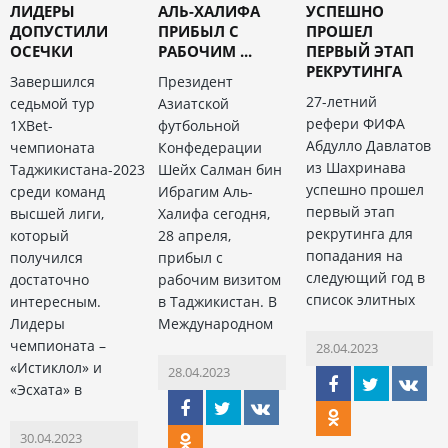
ЛИДЕРЫ
АЛЬ-ХАЛИФА
УСПЕШНО
ДОПУСТИЛИ
ПРИБЫЛ С
ПРОШЕЛ
ОСЕЧКИ
РАБОЧИМ ...
ПЕРВЫЙ ЭТАП
РЕКРУТИНГА
Завершился
Президент
27-летний
седьмой тур
Азиатской
рефери ФИФА
1XBet-
футбольной
Абдулло Давлатов
чемпионата
Конфедерации
из Шахринава
Таджикистана-2023
Шейх Салман бин
успешно прошел
среди команд
Ибрагим Аль-
первый этап
высшей лиги,
Халифа сегодня,
рекрутинга для
который
28 апреля,
попадания на
получился
прибыл с
следующий год в
достаточно
рабочим визитом
список элитных
интересным.
в Таджикистан. В
Лидеры
Международном
чемпионата –
28.04.2023
«Истиклол» и
28.04.2023
«Эсхата» в
30.04.2023