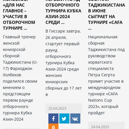
«ДЛЯ НАС
ОТБОРОЧНОГО
ТАДЖИКИСТАНА
ГЛАВНОЕ –
ТУРНИРА КУБКА
В ИЮНЕ
УЧАСТИЕ В
АЗИИ-2024
СЫГРАЕТ НА
ОТБОРОЧНОМ
СРЕДИ ...
ТУРНИРЕ «CAFA
ТУРНИРЕ ...
...
В Гиссаре завтра,
Главный тренер
Национальная
26 апреля,
женской
сборная
стартует первый
юниорской
Таджикистана под
раунд
сборной
руководством
отборочного
Таджикистана (U-
хорватского
турнира Кубка
17) Фарходжон
специалиста
Азии-2024 среди
Холбеков
Петра Сегрта
женских
поделился своим
примет участие в
юниорских
мнением о
международном
сборных до 17 лет
предстоящем
турнире «CAFA
в
первом раунде
Nations Cup
отборочного
2023», который
25.04.2023
турнира Кубка
пройдет
Азии-2024
24.04.2023