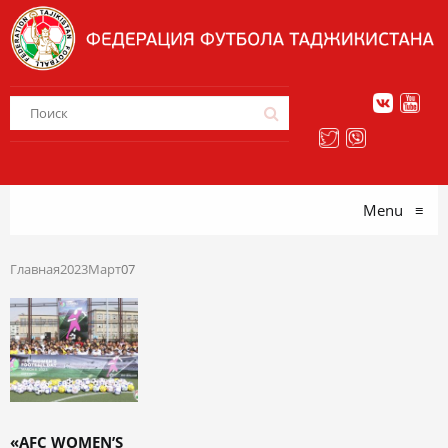
Menu
≡
Главная
2023
Март
07
«AFC WOMEN’S