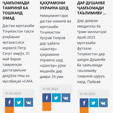
ҶАМЪОМАДИ
ҚАҲРАМОНИ
ДАР ДУШАНБЕ
ТАМРИНӢ БА
УКРАИНА ШУД
ҶАМЪОМАДИ
ТОШКАНД
ТАЪЛИМИВУ ...
Нимҳимоятгари
ОМАД
Дар доираи
дастаи олимпӣ ва
Дастаи мунтахаби
омодагиҳо ба
мунтахаби
Тоҷикистон таҳти
Ҷоми миллатҳои
Тоҷикистон
роҳбарии
Араб-2023
Хусрав Тоиров
мутахассиси
мунтахаби
дар ҳайати
хорватӣ Петр
футзали
«Шахтёр»
Сегрт имрӯз, 31
Тоҷикистон дар
қаҳрамони
май барои
шаҳри Душанбе
Украина шуд.
тамринҳои
ба ҷамъомади
«Шахтёр» рӯзи
дастаҷамъии
таълимиву
якшанбе дар
даҳрӯза пеш аз
тамринӣ шуруъ
даври 29-уми
мусобиқаи «CAFA
кард. Пайрав
31.05.2023
31.05.2023
31.05.2023