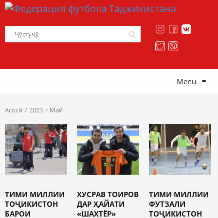
Menu
≡
Асосӣ
2023
Май
ТИМИ МИЛЛИИ
ХУСРАВ ТОИРОВ
ТИМИ МИЛЛИИ
ТОҶИКИСТОН
ДАР ҲАЙАТИ
ФУТЗАЛИ
БАРОИ
«ШАХТЁР»
ТОҶИКИСТОН