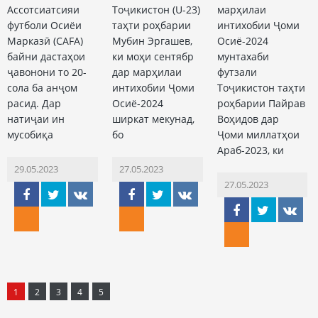
Ассотсиатсияи
Тоҷикистон (U-23)
марҳилаи
футболи Осиёи
таҳти роҳбарии
интихобии Ҷоми
Марказӣ (CAFA)
Мубин Эргашев,
Осиё-2024
байни дастаҳои
ки моҳи сентябр
мунтахаби
ҷавонони то 20-
дар марҳилаи
футзали
сола ба анҷом
интихобии Ҷоми
Тоҷикистон таҳти
расид. Дар
Осиё-2024
роҳбарии Пайрав
натиҷаи ин
ширкат мекунад,
Воҳидов дар
мусобиқа
бо
Ҷоми миллатҳои
Араб-2023, ки
29.05.2023
27.05.2023
27.05.2023
1
2
3
4
5