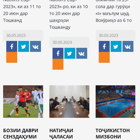
2023», ки аз 11 то
2023»-ро, ки аз 10
сола дар гурӯҳи
20 июн дар
то 20 июн дар
«I» маълум шуд.
Тошканд
шаҳрҳои
Вохӯриҳо аз 6 то
Тошканду
30.05.2023
30.05.2023
30.05.2023
БОЗИИ ДАВРИ
НАТИҶАИ
ТОҶИКИСТОН
СЕНЗДАҲУМИ
ҶАЛАСАИ
МИЗБОНИ