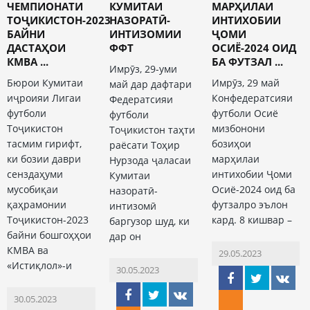
ЧЕМПИОНАТИ
КУМИТАИ
МАРҲИЛАИ
ТОҶИКИСТОН-2023
НАЗОРАТӢ-
ИНТИХОБИИ
БАЙНИ
ИНТИЗОМИИ
ҶОМИ
ДАСТАҲОИ
ФФТ
ОСИЁ-2024 ОИД
КМВА ...
БА ФУТЗАЛ ...
Имрӯз, 29-уми
Бюрои Кумитаи
Имрӯз, 29 май
май дар дафтари
иҷроияи Лигаи
Конфедератсияи
Федератсияи
футболи
футболи Осиё
футболи
Тоҷикистон
мизбонони
Тоҷикистон таҳти
тасмим гирифт,
бозиҳои
раёсати Тоҳир
ки бозии даври
марҳилаи
Нурзода ҷаласаи
сенздаҳуми
интихобии Ҷоми
Кумитаи
мусобиқаи
Осиё-2024 оид ба
назоратӣ-
қаҳрамонии
футзалро эълон
интизомӣ
Тоҷикистон-2023
кард. 8 кишвар –
баргузор шуд, ки
байни бошгоҳҳои
дар он
КМВА ва
29.05.2023
«Истиқлол»-и
30.05.2023
30.05.2023