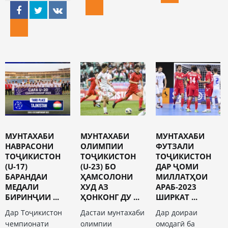
МУНТАХАБИ
МУНТАХАБИ
МУНТАХАБИ
НАВРАСОНИ
ОЛИМПИИ
ФУТЗАЛИ
ТОҶИКИСТОН
ТОҶИКИСТОН
ТОҶИКИСТОН
(U-17)
(U-23) БО
ДАР ҶОМИ
БАРАНДАИ
ҲАМСОЛОНИ
МИЛЛАТҲОИ
МЕДАЛИ
ХУД АЗ
АРАБ-2023
БИРИНҶИИ ...
ҲОНКОНГ ДУ ...
ШИРКАТ ...
Дар Тоҷикистон
Дастаи мунтахаби
Дар доираи
чемпионати
олимпии
омодагӣ ба