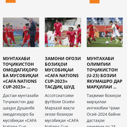
МУНТАХАБИ
ЗАМОНИ ОҒОЗИ
МУНТАХАБИ
ТОҶИКИСТОН
БОЗИҲОИ
ОЛИМПИИ
ОМОДАГИҲОРО
МУСОБИҚАИ
ТОҶИКИСТОН
БА МУСОБИҚАИ
«CAFA NATIONS
(U-23) БОЗИИ
«CAFA NATIONS
CUP-2023»
ЯКУМАШРО ДАР
CUP-2023» ...
ТАСДИҚ ШУД
МАРҲИЛАИ ...
Дастаи мунтахаби
Ассотсиатсияи
Тақвими бозиҳои
Тоҷикистон дар
футболи Осиёи
марҳилаи
шаҳри Душанбе
Марказӣ вақти
интихобии Ҷоми
омодагиҳоро ба
оғози бозиҳои
Осиё-2024 байни
мусобиқаи «CAFA
мусобиқаи «CAFA
дастаҳои
Nations Cup-
Nations Cup-
олимпии то 23-