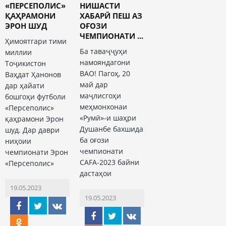
«ПЕРСЕПОЛИС»
НИШАСТИ
ҚАҲРАМОНИ
ХАБАРӢ ПЕШ АЗ
ЭРОН ШУД
ОҒОЗИ
ЧЕМПИОНАТИ ...
Ҳимоятгари тими
Ба таваҷҷуҳи
миллии
намояндагони
Тоҷикистон
ВАО! Пагоҳ, 20
Ваҳдат Ҳанонов
май дар
дар ҳайати
маҷлисгоҳи
бошгоҳи футболи
меҳмонхонаи
«Персеполис»
«Румӣ»-и шаҳри
қаҳрамони Эрон
Душанбе бахшида
шуд. Дар даври
ба оғози
ниҳоии
чемпионати
чемпионати Эрон
CAFA-2023 байни
«Персеполис»
дастаҳои
19.05.2023
19.05.2023