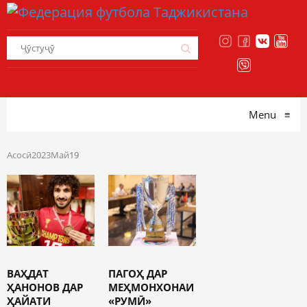
Menu
≡
Асосӣ
2023
Май
19
ВАҲДАТ
ПАГОҲ ДАР
ҲАНОНОВ ДАР
МЕҲМОНХОНАИ
ҲАЙАТИ
«РУМӢ»