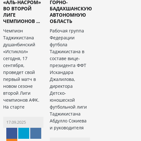
«АЛЬ-НАСРОМ»
ГОРНО-
ВО ВТОРОЙ
БАДАХШАНСКУЮ
ЛИГЕ
АВТОНОМНУЮ
ЧЕМПИОНОВ ...
ОБЛАСТЬ
Чемпион
Рабочая группа
Таджикистана
Федерации
душанбинский
футбола
«Истиклол»
Таджикистана в
сегодня, 17
составе вице-
сентября,
президента ФФТ
проведет свой
Искандара
первый матч в
Джалилова,
новом сезоне
директора
второй Лиги
Детско-
чемпионов АФК.
юношеской
На старте
футбольной лиги
Таджикистана
Абдулло Сокиева
17.09.2025
и руководителя