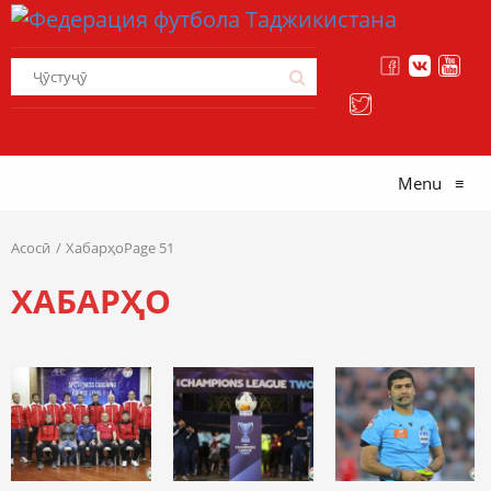
Menu
≡
Асосӣ
ХабарҳоPage 51
ХАБАРҲО