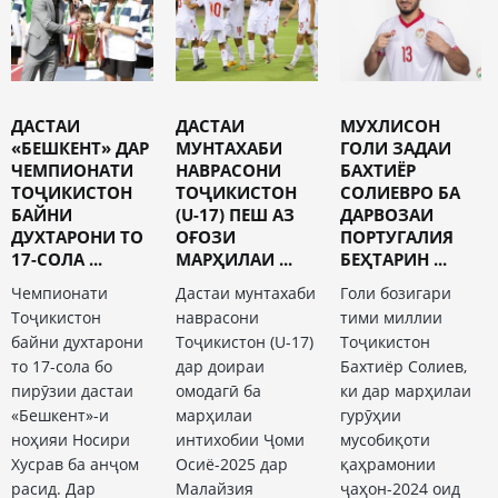
ДАСТАИ
ДАСТАИ
МУХЛИСОН
«БЕШКЕНТ» ДАР
МУНТАХАБИ
ГОЛИ ЗАДАИ
ЧЕМПИОНАТИ
НАВРАСОНИ
БАХТИЁР
ТОҶИКИСТОН
ТОҶИКИСТОН
СОЛИЕВРО БА
БАЙНИ
(U-17) ПЕШ АЗ
ДАРВОЗАИ
ДУХТАРОНИ ТО
ОҒОЗИ
ПОРТУГАЛИЯ
17-СОЛА ...
МАРҲИЛАИ ...
БЕҲТАРИН ...
Чемпионати
Дастаи мунтахаби
Голи бозигари
Тоҷикистон
наврасони
тими миллии
байни духтарони
Тоҷикистон (U-17)
Тоҷикистон
то 17-сола бо
дар доираи
Бахтиёр Солиев,
пирӯзии дастаи
омодагӣ ба
ки дар марҳилаи
«Бешкент»-и
марҳилаи
гурӯҳии
ноҳияи Носири
интихобии Ҷоми
мусобиқоти
Хусрав ба анҷом
Осиё-2025 дар
қаҳрамонии
расид. Дар
Малайзия
ҷаҳон-2024 оид