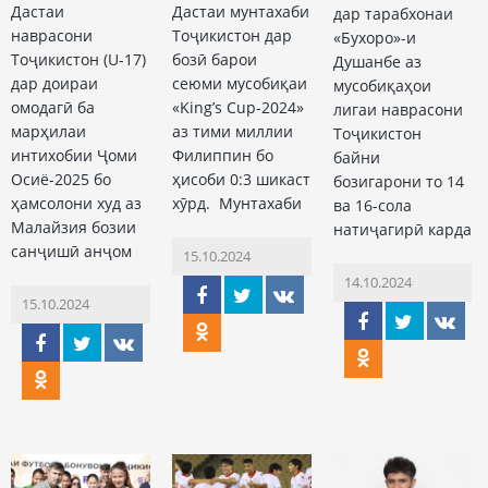
Дастаи
Дастаи мунтахаби
дар тарабхонаи
наврасони
Тоҷикистон дар
«Бухоро»-и
Тоҷикистон (U-17)
бозӣ барои
Душанбе аз
дар доираи
сеюми мусобиқаи
мусобиқаҳои
омодагӣ ба
«King’s Cup-2024»
лигаи наврасони
марҳилаи
аз тими миллии
Тоҷикистон
интихобии Ҷоми
Филиппин бо
байни
Осиё-2025 бо
ҳисоби 0:3 шикаст
бозигарони то 14
ҳамсолони худ аз
хӯрд. Мунтахаби
ва 16-сола
Малайзия бозии
натиҷагирӣ карда
санҷишӣ анҷом
15.10.2024
14.10.2024
15.10.2024