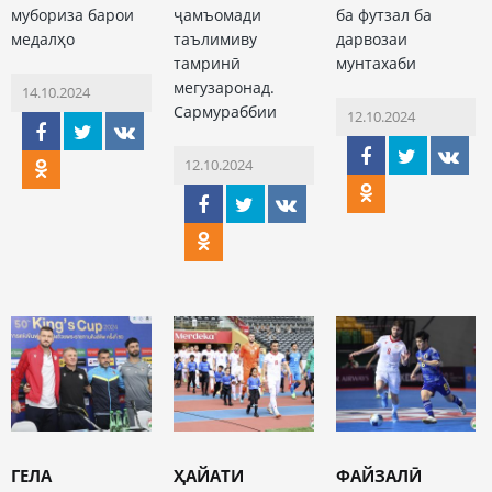
мубориза барои
ҷамъомади
ба футзал ба
медалҳо
таълимиву
дарвозаи
тамринӣ
мунтахаби
мегузаронад.
14.10.2024
Сармураббии
12.10.2024
12.10.2024
ГЕЛА
ҲАЙАТИ
ФАЙЗАЛӢ