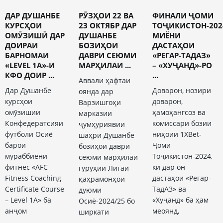
ДАР ДУШАНБЕ
РӮЗҲОИ 22 ВА
ФИНАЛИ ҶОМИ
КУРСҲОИ
23 ОКТЯБР ДАР
ТОҶИКИСТОН-202
ОМӮЗИШӢ ДАР
ДУШАНБЕ
МИЁНИ
ДОИРАИ
БОЗИҲОИ
ДАСТАҲОИ
БАРНОМАИ
ДАВРИ СЕЮМИ
«РЕГАР-ТАДАЗ»
«LEVEL 1A»-И
МАРҲИЛАИ ...
– «ХУҶАНД»-РО
КФО ДОИР ...
...
Аввали ҳафтаи
Дар Душанбе
Доварон, нозири
оянда дар
курсҳои
доварон,
Варзишгоҳи
омӯзишии
ҳамоҳангсоз ва
марказии
Конфедератсияи
комиссари бозии
ҷумҳуриявии
футболи Осиё
ниҳоии 1XBet-
шаҳри Душанбе
барои
Ҷоми
бозиҳои даври
мураббиёни
Тоҷикистон-2024,
сеюми марҳилаи
фитнес «AFC
ки дар он
гурӯҳии Лигаи
Fitness Coaching
дастаҳои «Регар-
қаҳрамонҳои
Certificate Course
ТадАЗ» ва
дуюми
– Level 1А» ба
«Хуҷанд» ба ҳам
Осиё-2024/25 бо
анҷом
меоянд,
ширкати