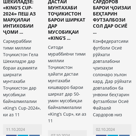
ШЕКИЛАДЗЕ:
ДАСТАИ
САРДОРОВ
«KING’S CUP-
МУНТАХАБИ
БАРОИ ҶОИЗАИ
2024» ПЕШ АЗ
ТОҶИКИСТОН
БЕҲТАРИН
МАРҲИЛАИ
БАРОИ ШИРКАТ
ФУТЗАЛБОЗИ
ИНТИХОБИИ
ДАР
СОЛ ДАР ОСИЁ
ҶОМИ ...
МУСОБИҚАИ
...
«KING’S ...
Сармураббии
Конфедератсияи
Ситоди
тими миллии
футболи Осиё
мураббиёни тими
Тоҷикистон Гела
рӯйхати
миллии
Шекиладзе дар
довталабони
Тоҷикистон
бораи аҳамияти
ҷоизаҳои
ҳайати дастаи
ширкати
солонаро эълон
мунтахаби
мунтахаби
кард. Дар рӯйхати
кишварро барои
Тоҷикистон дар
довталабон ба
ширкат дар 50-
мусобиқаи
унвони беҳтарин
умин мусобиқаи
байналмилалии
футзалбози Осиё
байналмилалии
«King’s Cup-2024»,
Файзалӣ
«King’s Cup», ки аз
ки аз 11
Сардоров низ
11
11.10.2024
02.10.2024
07.10.2024