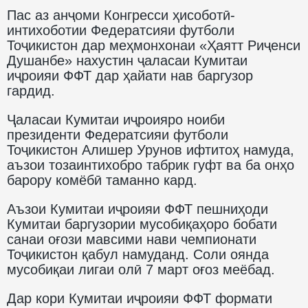
Пас аз анҷоми Конгресси ҳисоботӣ-
интихоботии Федератсияи футболи
Тоҷикистон дар меҳмонхонаи «Ҳаятт Риҷенси
Душанбе» нахустин ҷаласаи Кумитаи
иҷроияи ФФТ дар ҳайати нав баргузор
гардид.
Ҷаласаи Кумитаи иҷроияро ноиби
президенти Федератсияи футболи
Тоҷикистон Алишер Урунов ифтитоҳ намуда,
аъзои тозаинтихобро табрик гуфт ва ба онҳо
барору комёбӣ таманно кард.
Аъзои Кумитаи иҷроияи ФФТ пешниҳоди
Кумитаи баргузории мусобиқаҳоро бобати
санаи оғози мавсими нави чемпионати
Тоҷикистон қабул намуданд. Соли оянда
мусобиқаи лигаи олӣ 7 март оғоз меёбад.
Дар кори Кумитаи иҷроияи ФФТ формати