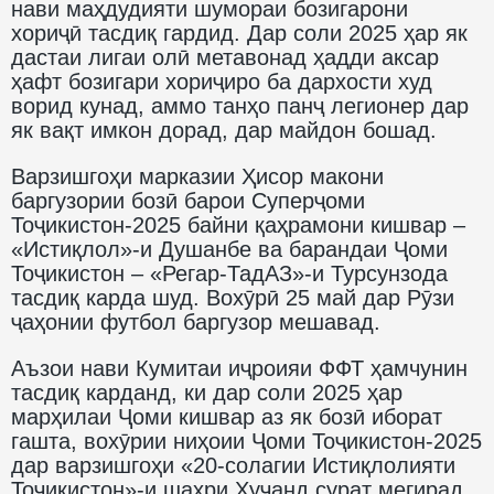
нави маҳдудияти шумораи бозигарони
хориҷӣ тасдиқ гардид. Дар соли 2025 ҳар як
дастаи лигаи олӣ метавонад ҳадди аксар
ҳафт бозигари хориҷиро ба дархости худ
ворид кунад, аммо танҳо панҷ легионер дар
як вақт имкон дорад, дар майдон бошад.
Варзишгоҳи марказии Ҳисор макони
баргузории бозӣ барои Суперҷоми
Тоҷикистон-2025 байни қаҳрамони кишвар –
«Истиқлол»-и Душанбе ва барандаи Ҷоми
Тоҷикистон – «Регар-ТадАЗ»-и Турсунзода
тасдиқ карда шуд. Вохӯрӣ 25 май дар Рӯзи
ҷаҳонии футбол баргузор мешавад.
Аъзои нави Кумитаи иҷроияи ФФТ ҳамчунин
тасдиқ карданд, ки дар соли 2025 ҳар
марҳилаи Ҷоми кишвар аз як бозӣ иборат
гашта, вохӯрии ниҳоии Ҷоми Тоҷикистон-2025
дар варзишгоҳи «20-солагии Истиқлолияти
Тоҷикистон»-и шаҳри Хуҷанд сурат мегирад.