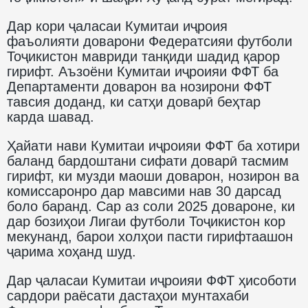
Дар кори ҷаласаи Кумитаи иҷроия
фаъолияти доварони Федератсияи футболи
Тоҷикистон мавриди танқиди шадид қарор
гирифт. Аъзоёни Кумитаи иҷроияи ФФТ ба
Департаменти доварон ва нозирони ФФТ
тавсия доданд, ки сатҳи доварӣ беҳтар
карда шавад.
Ҳайати нави Кумитаи иҷроияи ФФТ ба хотири
баланд бардоштани сифати доварӣ тасмим
гирифт, ки музди маоши доварон, нозирон ва
комиссаронро дар мавсими нав 30 дарсад
боло баранд. Сар аз соли 2025 довароне, ки
дар бозиҳои Лигаи футболи Тоҷикистон кор
мекунанд, барои холҳои пасти гирифтаашон
ҷарима хоҳанд шуд.
Дар ҷаласаи Кумитаи иҷроияи ФФТ ҳисоботи
сардори раёсати дастаҳои мунтахаби