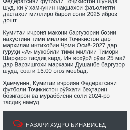
Федератсияи футболи Тоҷикистон шунида
шуд, ки ӯ ҳамчунин нақшаҳои фаъолияти
дастаҳои миллиро барои соли 2025 иброз
дошт.
Кумитаи иҷроия макони баргузории бозии
нахустини тими миллии Тоҷикистон дар
марҳилаи интихобии Ҷоми Осиё-2027 дар
гурӯҳи «А» муқобили тими миллии Тимори
Шарқиро тасдиқ кард. Ин вохӯрӣ рӯзи 25 май
дар Варзишгоҳи марказии Душанбе баргузор
шуда, соати 16:00 оғоз меёбад.
Ҳамчунин, Кумитаи иҷроияи Федератсияи
футболи Тоҷикистон рӯйхати беҳтарин
бозигарон ва мураббиёни соли 2024-ро
тасдиқ намуд.
НАЗАРИ ХУДРО БИНАВИСЕД