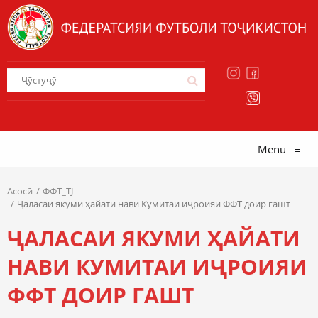
Menu
≡
Асосӣ
ФФТ_TJ
Ҷаласаи якуми ҳайати нави Кумитаи иҷроияи ФФТ доир гашт
ҶАЛАСАИ ЯКУМИ ҲАЙАТИ
НАВИ КУМИТАИ ИҶРОИЯИ
ФФТ ДОИР ГАШТ