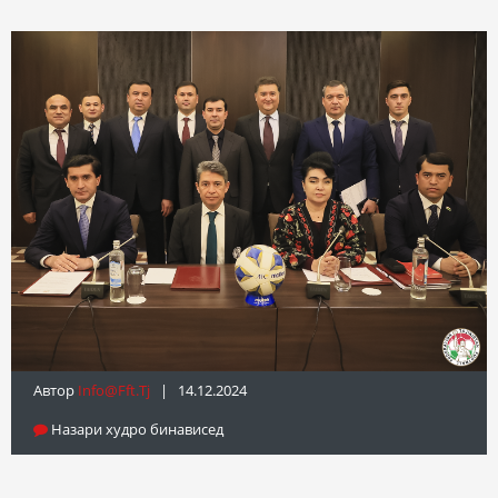
Автор
Info@fft.tj
| 14.12.2024
Назари худро бинависед