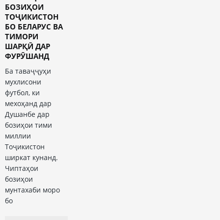
БОЗИҲОИ
ТОҶИКИСТОН
БО БЕЛАРУС ВА
ТИМОРИ
ШАРҚӢ ДАР
ФУРӮШАНД
Ба таваҷҷуҳи
мухлисони
футбол, ки
мехоҳанд дар
Душанбе дар
бозиҳои тими
миллии
Тоҷикистон
ширкат кунанд.
Чиптаҳои
бозиҳои
мунтахаби моро
бо