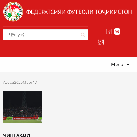
Menu
≡
Асосӣ
2025
Март
17
ЧИПТАҲОИ