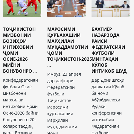
ТОҶИКИСТОН
МАРОСИМИ
БАХТИЁР
МИЗБОНИИ
ҚУРЪАКАШИИ
НАЗАРЗОДА
БОЗИҲОИ
МАРҲИЛАИ
РАИСИ
ИНТИХОБИИ
МУҚАДДАМОТИИ
ФЕДЕРАТСИЯИ
ҶОМИ
ҶОМИ
ФУТБОЛИ
ОСИЁ-2026
ТОҶИКИСТОН-2025
МИНТАҚАИ
МИЁНИ
...
КӮЛОБ
БОНУВОНРО ...
ИНТИХОБ ШУД
Имрӯз, 23 апрел
Конфедератсияи
Дар Донишгоҳи
дар дафтари
футболи Осиё
давлатии Кӯлоб
Федератсияи
мизбонони
ба номи
футболи
марҳилаи
Абӯабдуллоҳи
Тоҷикистон
интихобии Ҷоми
Рӯдакӣ
маросими
Осиё-2026 байни
конференсияи
қуръакашии
бонувони то 20-
интихобии
марҳилаи
соларо тасдиқ
Федератсияи
муқаддамотии
кард. Бозиҳои
футболи
Ҷоми