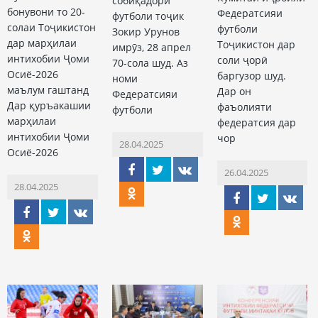
собиқадори
бонувони то 20-
Федератсияи
футболи тоҷик
солаи Тоҷикистон
футболи
Зокир Урунов
дар марҳилаи
Тоҷикистон дар
имрӯз, 28 апрел
интихобии Ҷоми
соли ҷорӣ
70-сола шуд. Аз
Осиё-2026
баргузор шуд.
номи
маълум гаштанд
Дар он
Федератсияи
Дар қуръакашии
фаъолияти
футболи
марҳилаи
федератсия дар
интихобии Ҷоми
чор
28.04.2025
Осиё-2026
26.04.2025
28.04.2025