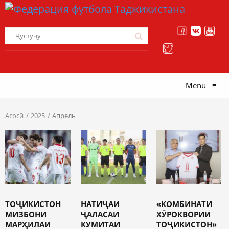
Menu
≡
Асосӣ
2025
Апрель
ТОҶИКИСТОН
НАТИҶАИ
«КОМБИНАТИ
МИЗБОНИ
ҶАЛАСАИ
ХӮРОКВОРИИ
МАРҲИЛАИ
КУМИТАИ
ТОҶИКИСТОН»