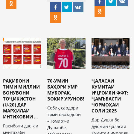
РАҚИБОНИ
70-УМИН
ҶАЛАСАИ
ТИМИ МИЛЛИИ
БАҲОРИ УМР
КУМИТАИ
БОНУВОНИ
МУБОРАК,
ИҶРОИЯИ ФФТ:
ТОҶИКИСТОН
ЗОКИР УРУНОВ!
ҶАМЪБАСТИ
(U-20) ДАР
ЧОРМОҲАИ
Собиқ сардори
МАРҲИЛАИ
СОЛИ 2025
тими овозадори
ИНТИХОБИИ ...
Дар Душанбе
«Помир»-и
Рақибони дастаи
дуюмин ҷаласаи
Душанбе,
мунтахаби
Кумитаи иҷроияи