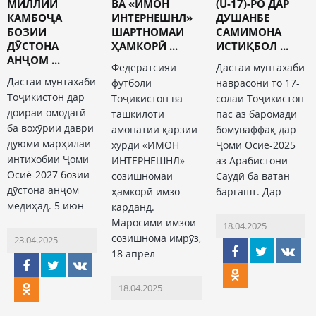
МИЛЛИИ
ВА «ИМОН
(U-17)-РО ДАР
КАМБОҶА
ИНТЕРНЕШНЛ»
ДУШАНБЕ
БОЗИИ
ШАРТНОМАИ
САМИМОНА
ДӮСТОНА
ҲАМКОРӢ ...
ИСТИҚБОЛ ...
АНҶОМ ...
Федератсияи
Дастаи мунтахаби
Дастаи мунтахаби
футболи
наврасони то 17-
Тоҷикистон дар
Тоҷикистон ва
солаи Тоҷикистон
доираи омодагӣ
ташкилоти
пас аз баромади
ба вохӯрии даври
амонатии қарзии
бомуваффақ дар
дуюми марҳилаи
хурди «ИМОН
Ҷоми Осиё-2025
интихобии Ҷоми
ИНТЕРНЕШНЛ»
аз Арабистони
Осиё-2027 бозии
созишномаи
Саудӣ ба ватан
дӯстона анҷом
ҳамкорӣ имзо
баргашт. Дар
медиҳад. 5 июн
карданд.
Маросими имзои
18.04.2025
созишнома имрӯз,
23.04.2025
18 апрел
18.04.2025