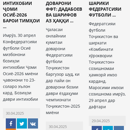
ИНТИХОБИИ
ДОВАРОНИ
ШАРИКИ
ҶОМИ
ФФТ: ДАДАБОЕВ
ФЕДЕРАТСИЯИ
ОСИЁ-2026
ВА ШАРИФОВ
ФУТБОЛИ ...
БАРОИ ТИМҲОИ
АЗ ҲАҚҚИ ...
Федератсияи
...
Ҷаласаи
футболи
Имрӯз, 30 апрел
онлайнии
Тоҷикистон ва
Конфедератсияи
кумитаи
ширкати
футболи Осиё
доварони
«Комбинати
мизбонони
Федератсияи
хӯроквории
бозиҳои
футболи
Тоҷикистон»
интихобии Ҷоми
Тоҷикистон
созишномаи
Осиё-2026 миёни
баргузор шуд, ки
ҳамкорӣ имзо
ҷавонони то 23-
дар пайи он
карданд.
соларо эълон
доварони бозии
Маросими имзои
кард. Бозиҳои
даври ёздаҳуми
созишнома имрӯз,
даври интихобии
чемпионати
29 апрел дар
Тоҷикистон-2025
дафтари
миёни
30.04.2025
29.04.2025
30.04.2025