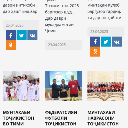
даври интихобӣ
минтақаи Кӯлоб
Тоҷикистон-2025
дар ҳашт кишвар:
баргузор гардид,
баргузор шуд.
ки дар он ҳайати
Дар даври
муқаддамотии
25.04.2025
Ҷоми
23.04.2025
23.04.2025
МУНТАХАБИ
ФЕДЕРАТСИЯИ
МУНТАХАБИ
ТОҶИКИСТОН
ФУТБОЛИ
НАВРАСОНИ
БО ТИМИ
ТОҶИКИСТОН
ТОҶИКИСТОН