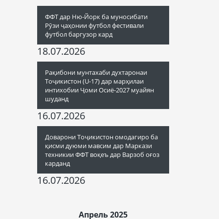
ФФТ дар Ню-Йорк ба муносибати
Рӯзи ҷаҳонии футбол фестивали
футбол баргузор кард
18.07.2026
Рақибони мунтахаби духтаронаи
Тоҷикистон (U-17) дар марҳилаи
интихобии Ҷоми Осиё-2027 муайян
шуданд
16.07.2026
Доварони Тоҷикистон омодагиро ба
қисми дуюми мавсим дар Маркази
техникии ФФТ воқеъ дар Варзоб оғоз
карданд
16.07.2026
Апрель 2025