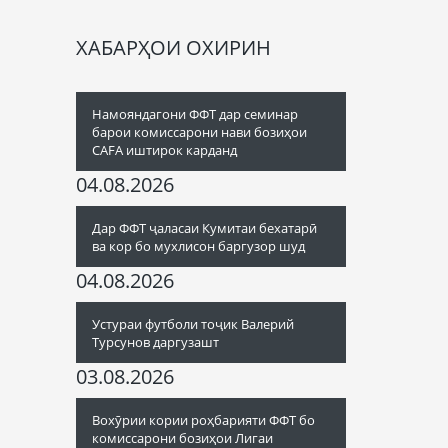
ХАБАРҲОИ ОХИРИН
Намояндагони ФФТ дар семинар
барои комиссарони нави бозиҳои
CAFA иштирок карданд
04.08.2026
Дар ФФТ ҷаласаи Кумитаи бехатарӣ
ва кор бо мухлисон баргузор шуд
04.08.2026
Устураи футболи тоҷик Валерий
Турсунов даргузашт
03.08.2026
Вохӯрии кории роҳбарияти ФФТ бо
комиссарони бозиҳои Лигаи