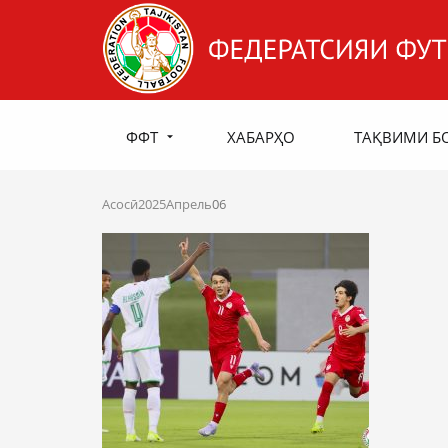
ФФТ
ХАБАРҲО
ТАҚВИМИ Б
Асосӣ
2025
Апрель
06