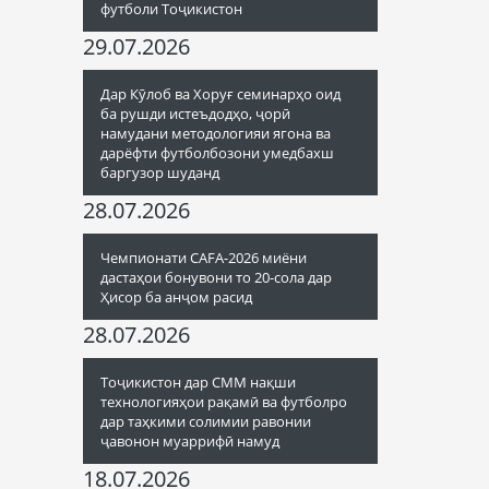
футболи Тоҷикистон
29.07.2026
Дар Кӯлоб ва Хоруғ семинарҳо оид
ба рушди истеъдодҳо, ҷорӣ
намудани методологияи ягона ва
дарёфти футболбозони умедбахш
баргузор шуданд
28.07.2026
Чемпионати CAFA-2026 миёни
дастаҳои бонувони то 20-сола дар
Ҳисор ба анҷом расид
28.07.2026
Тоҷикистон дар СММ нақши
технологияҳои рақамӣ ва футболро
дар таҳкими солимии равонии
ҷавонон муаррифӣ намуд
18.07.2026