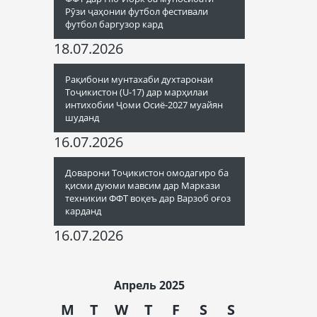
Рӯзи ҷаҳонии футбол фестивали
футбол баргузор кард
18.07.2026
Рақибони мунтахаби духтаронаи
Тоҷикистон (U-17) дар марҳилаи
интихобии Ҷоми Осиё-2027 муайян
шуданд
16.07.2026
Доварони Тоҷикистон омодагиро ба
қисми дуюми мавсим дар Маркази
техникии ФФТ воқеъ дар Варзоб оғоз
карданд
16.07.2026
Апрель 2025
M
T
W
T
F
S
S