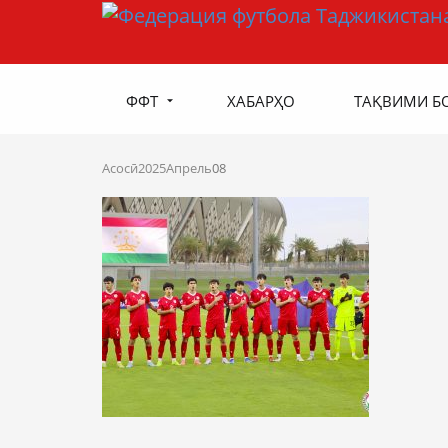
ФФТ
ХАБАРҲО
ТАҚВИМИ Б
Асосӣ
2025
Апрель
08