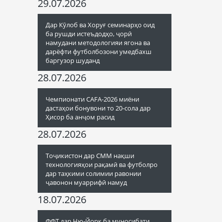
29.07.2026
Дар Кӯлоб ва Хоруғ семинарҳо оид
ба рушди истеъдодҳо, ҷорӣ
намудани методологияи ягона ва
дарёфти футболбозони умедбахш
баргузор шуданд
28.07.2026
Чемпионати CAFA-2026 миёни
дастаҳои бонувони то 20-сола дар
Ҳисор ба анҷом расид
28.07.2026
Тоҷикистон дар СММ нақши
технологияҳои рақамӣ ва футболро
дар таҳкими солимии равонии
ҷавонон муаррифӣ намуд
18.07.2026
ФФТ дар Ню-Йорк ба муносибати