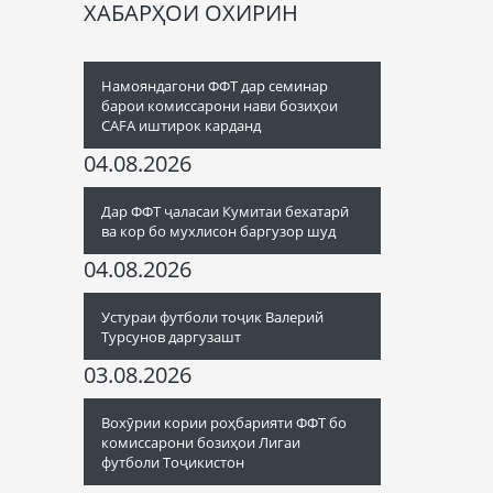
ХАБАРҲОИ ОХИРИН
Намояндагони ФФТ дар семинар
барои комиссарони нави бозиҳои
CAFA иштирок карданд
04.08.2026
Дар ФФТ ҷаласаи Кумитаи бехатарӣ
ва кор бо мухлисон баргузор шуд
04.08.2026
Устураи футболи тоҷик Валерий
Турсунов даргузашт
03.08.2026
Вохӯрии кории роҳбарияти ФФТ бо
комиссарони бозиҳои Лигаи
футболи Тоҷикистон