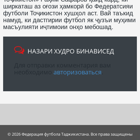
ширкаташ аз оғози ҳамкорӣ бо Федератсияи
футболи Тоҷикистон хушҳол аст. Вай таъкид
намуд, ки дастгирии футбол як ҷузъи муҳими
масъулияти иҷтимоии онҳо мебошад.
НАЗАРИ ХУДРО БИНАВИСЕД
Для отправки комментария вам
необходимо
авторизоваться
.
© 2026 Федерация футбола Таджикистана. Все права защищены