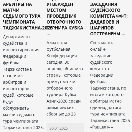
АРБИТРЫ НА
УТВЕРЖДЕН
ЗАСЕДАНИЯ
МАТЧИ
МЕСТОМ
СУДЕЙСКОГО
СЕДЬМОГО ТУРА
ПРОВЕДЕНИЯ
КОМИТЕТА ФФТ:
ЧЕМПИОНАТА
ОТБОРОЧНОГО
ДАДАБОЕВ И
ТАДЖИКИСТАНА-2025
ТУРНИРА КУБКА
ШАРИПОВ
...
ОТСТРАНЕНЫ ...
Департамент
Азиатская
Состоялось
судейства и
футбольная
онлайн-
инспектирования
Конфедерация
заседание
Федерации
сегодня, 30
судейского
футбола
апреля, объявила
комитета
Таджикистана
страны, которые
Федерации
назначил
примут матчи
футбола
арбитров и
отборочного
Таджикистана, по
инспекторов
турнира Кубка
итогам которого
судей, которые
Азии-2026 среди
арбитры матча
будут
олимпийских
одиннадцатого
обслуживать
сборных до 23
тура чемпионата
матчи седьмого
Таджикистана-2025
тура чемпионата
«Равшан» –
Таджикистана-2025.
30.04.2025