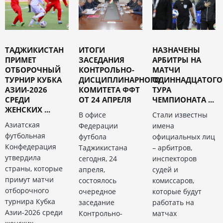
ТАДЖИКИСТАН
ИТОГИ
НАЗНАЧЕНЫ
ПРИМЕТ
ЗАСЕДАНИЯ
АРБИТРЫ НА
ОТБОРОЧНЫЙ
КОНТРОЛЬНО-
МАТЧИ
ТУРНИР КУБКА
ДИСЦИПЛИНАРНОГО
ОДИННАДЦАТОГО
АЗИИ-2026
КОМИТЕТА ФФТ
ТУРА
СРЕДИ
ОТ 24 АПРЕЛЯ
ЧЕМПИОНАТА ...
ЖЕНСКИХ ...
В офисе
Стали известны
Азиатская
Федерации
имена
футбольная
футбола
официальных лиц
Конфедерация
Таджикистана
– арбитров,
утвердила
сегодня, 24
инспекторов
страны, которые
апреля,
судей и
примут матчи
состоялось
комиссаров,
отборочного
очередное
которые будут
турнира Кубка
заседание
работать на
Азии-2026 среди
Контрольно-
матчах