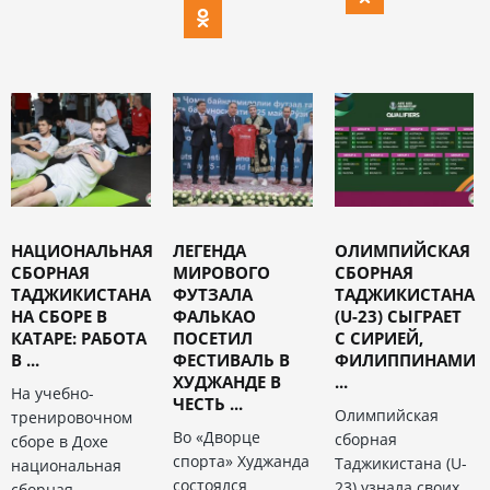
НАЦИОНАЛЬНАЯ
ЛЕГЕНДА
ОЛИМПИЙСКАЯ
СБОРНАЯ
МИРОВОГО
СБОРНАЯ
ТАДЖИКИСТАНА
ФУТЗАЛА
ТАДЖИКИСТАНА
НА СБОРЕ В
ФАЛЬКАО
(U-23) СЫГРАЕТ
КАТАРЕ: РАБОТА
ПОСЕТИЛ
С СИРИЕЙ,
В ...
ФЕСТИВАЛЬ В
ФИЛИППИНАМИ
ХУДЖАНДЕ В
...
На учебно-
ЧЕСТЬ ...
Олимпийская
тренировочном
Во «Дворце
сборная
сборе в Дохе
спорта» Худжанда
Таджикистана (U-
национальная
состоялся
23) узнала своих
сборная