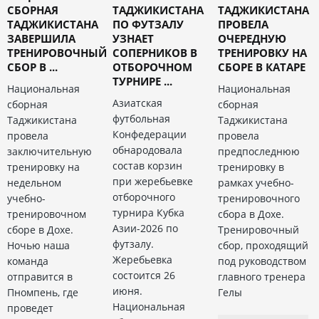
СБОРНАЯ
ТАДЖИКИСТАНА
ТАДЖИКИСТАНА
ТАДЖИКИСТАНА
ПО ФУТЗАЛУ
ПРОВЕЛА
ЗАВЕРШИЛА
УЗНАЕТ
ОЧЕРЕДНУЮ
ТРЕНИРОВОЧНЫЙ
СОПЕРНИКОВ В
ТРЕНИРОВКУ НА
СБОР В ...
ОТБОРОЧНОМ
СБОРЕ В КАТАРЕ
ТУРНИРЕ ...
Национальная
Национальная
Азиатская
сборная
сборная
футбольная
Таджикистана
Таджикистана
Конфедерации
провела
провела
обнародовала
заключительную
предпоследнюю
состав корзин
тренировку на
тренировку в
при жеребьевке
недельном
рамках учебно-
отборочного
учебно-
тренировочного
турнира Кубка
тренировочном
сбора в Дохе.
Азии-2026 по
сборе в Дохе.
Тренировочный
футзалу.
Ночью наша
сбор, проходящий
Жеребьевка
команда
под руководством
состоится 26
отправится в
главного тренера
июня.
Пномпень, где
Гелы
Национальная
проведет