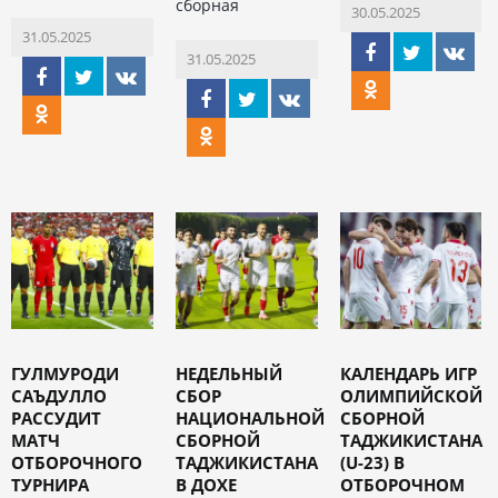
сборная
30.05.2025
31.05.2025
31.05.2025
ГУЛМУРОДИ
НЕДЕЛЬНЫЙ
КАЛЕНДАРЬ ИГР
САЪДУЛЛО
СБОР
ОЛИМПИЙСКОЙ
РАССУДИТ
НАЦИОНАЛЬНОЙ
СБОРНОЙ
МАТЧ
СБОРНОЙ
ТАДЖИКИСТАНА
ОТБОРОЧНОГО
ТАДЖИКИСТАНА
(U-23) В
ТУРНИРА
В ДОХЕ
ОТБОРОЧНОМ