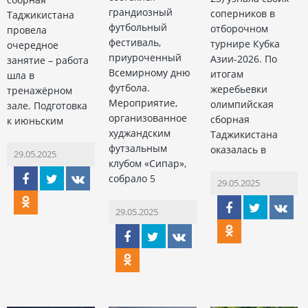
грандиозный
соперников в
Таджикистана
футбольный
отборочном
провела
фестиваль,
турнире Кубка
очередное
приуроченный
Азии-2026. По
занятие – работа
Всемирному дню
итогам
шла в
футбола.
жеребьевки
тренажёрном
Мероприятие,
олимпийская
зале. Подготовка
организованное
сборная
к июньским
худжандским
Таджикистана
футзальным
оказалась в
29.05.2025
клубом «Сипар»,
собрало 5
29.05.2025
29.05.2025