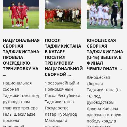
НАЦИОНАЛЬНАЯ
ПОСОЛ
ЮНОШЕСКАЯ
СБОРНАЯ
ТАДЖИКИСТАНА
СБОРНАЯ
ТАДЖИКИСТАНА
В КАТАРЕ
ТАДЖИКИСТАНА
ПРОВЕЛА
ПОСЕТИЛ
(U-16) ВЫШЛА В
ОЧЕРЕДНУЮ
ТРЕНИРОВКУ
ФИНАЛ
ТРЕНИРОВКУ НА
НАЦИОНАЛЬНОЙ
ЧЕМПИОНАТА ...
...
СБОРНОЙ ...
Юношеская
Национальная
Чрезвычайный и
сборная
сборная
Полномочный
Таджикистана (U-
Таджикистана под
Посол Республики
16) под
руководством
Таджикистан в
руководством
главного тренера
Государстве
Далера Каёсова
Гелы Шекиладзе
Катар Нурмурод
одержала вторую
провела
Махмадали
победу кряду в
очередной
посетил