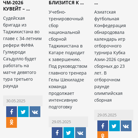
ЧМ-2026
БЛИЗИТСЯ К ...
...
КУВЕЙТ – ...
Учебно-
Азиатская
Судейская
тренировочный
футбольная
бригада из
сбор
Конфедерация
Таджикистана во
национальной
обнародовала
главе с 34-летним
сборной
календарь игр
рефери ФИФА
Таджикистана в
отборочного
Гулмуроди
Катаре подходит
турнира Кубка
Саъдулло будет
к завершению.
Азии-2026 среди
работать на
Под руководством
сборных до 23
матче девятого
главного тренера
лет. В
тура третьего
Гелы Шекиладзе
отборочном
раунда
команда
раунде
продолжает
олимпийская
интенсивную
сборная
30.05.2025
подготовку
29.05.2025
29.05.2025