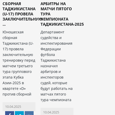
СБОРНАЯ
АРБИТРЫ НА
ТАДЖИКИСТАНА
МАТЧИ ПЯТОГО
(U-17) ПРОВЕЛА
ТУРА
ЗАКЛЮЧИТЕЛЬНУЮ
ЧЕМПИОНАТА
...
ТАДЖИКИСТАНА-2025
Юношеская
Департамент
сборная
судейства и
Таджикистана (U-
инспектирования
17) провела
Федерации
заключительную
футбола
тренировку перед
Таджикистана
матчем третьего
назначил
тура группового
арбитров и
этапа Кубка
инспекторов
Азии-2025 в
судей, которые
квартете «D»
будут работать на
против сборной
матчах пятого
тура чемпионата
10.04.2025
10.04.2025