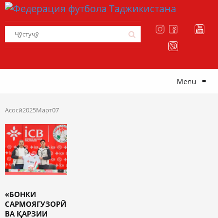
Menu
≡
Асосӣ
2025
Март
07
«БОНКИ
САРМОЯГУЗОРӢ
ВА ҚАРЗИИ