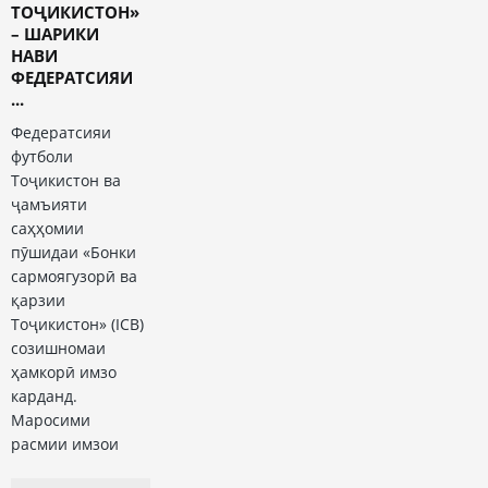
ТОҶИКИСТОН»
– ШАРИКИ
НАВИ
ФЕДЕРАТСИЯИ
...
Федератсияи
футболи
Тоҷикистон ва
ҷамъияти
саҳҳомии
пӯшидаи «Бонки
сармоягузорӣ ва
қарзии
Тоҷикистон» (ICB)
созишномаи
ҳамкорӣ имзо
карданд.
Маросими
расмии имзои