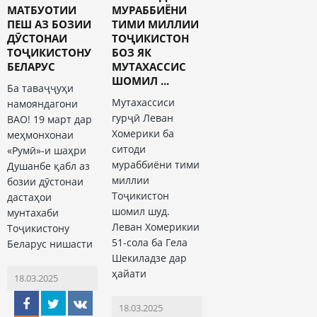
МАТБУОТИИ
МУРАББИЁНИ
ПЕШ АЗ БОЗИИ
ТИМИ МИЛЛИИ
ДӮСТОНАИ
ТОҶИКИСТОН
ТОҶИКИСТОНУ
БОЗ ЯК
БЕЛАРУС
МУТАХАССИС
ШОМИЛ ...
Ба таваҷҷуҳи
Мутахассиси
намояндагони
гурҷӣ Леван
ВАО! 19 март дар
Хомерики ба
меҳмонхонаи
ситоди
«Румӣ»-и шаҳри
мураббиёни тими
Душанбе қабл аз
миллии
бозии дӯстонаи
Тоҷикистон
дастаҳои
шомил шуд.
мунтахаби
Леван Хомерикии
Тоҷикистону
51-сола ба Гела
Беларус нишасти
Шекиладзе дар
ҳайати
18.03.2025
18.03.2025