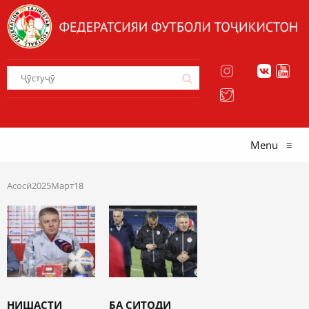
Menu
≡
Асосӣ
2025
Март
18
НИШАСТИ
БА СИТОДИ