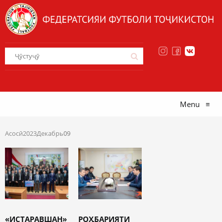
Menu
≡
Асосӣ
2023
Декабрь
09
«ИСТАРАВШАН»
РОҲБАРИЯТИ