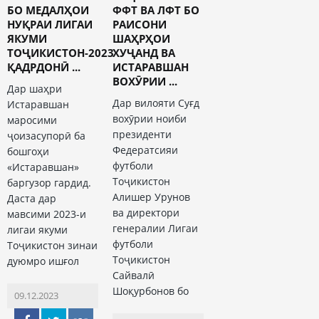
БО МЕДАЛҲОИ
ФФТ ВА ЛФТ БО
НУҚРАИ ЛИГАИ
РАИСОНИ
ЯКУМИ
ШАҲРҲОИ
ТОҶИКИСТОН-2023
ХУҶАНД ВА
ҚАДРДОНӢ ...
ИСТАРАВШАН
ВОХӮРИИ ...
Дар шаҳри
Дар вилояти Суғд
Истаравшан
вохӯрии ноиби
маросими
президенти
ҷоизасупорӣ ба
Федератсияи
бошгоҳи
футболи
«Истаравшан»
Тоҷикистон
баргузор гардид.
Алишер Урунов
Даста дар
ва директори
мавсими 2023-и
генералии Лигаи
лигаи якуми
футболи
Тоҷикистон зинаи
Тоҷикистон
дуюмро ишғол
Сайвалӣ
Шоқурбонов бо
09.12.2023