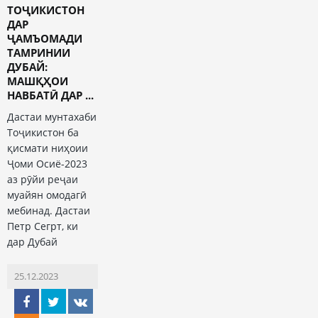
ТОҶИКИСТОН
ДАР
ҶАМЪОМАДИ
ТАМРИНИИ
ДУБАЙ:
МАШҚҲОИ
НАВБАТӢ ДАР ...
Дастаи мунтахаби
Тоҷикистон ба
қисмати ниҳоии
Ҷоми Осиё-2023
аз рӯйи реҷаи
муайян омодагӣ
мебинад. Дастаи
Петр Сегрт, ки
дар Дубай
25.12.2023