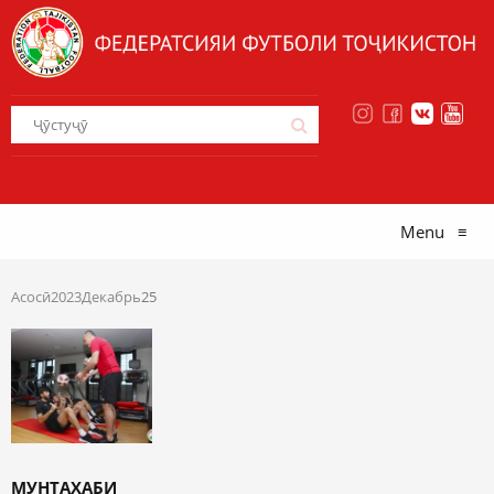
Menu
≡
Асосӣ
2023
Декабрь
25
МУНТАХАБИ