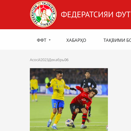
ФФТ
ХАБАРҲО
ТАҚВИМИ Б
Асосӣ
2023
Декабрь
06