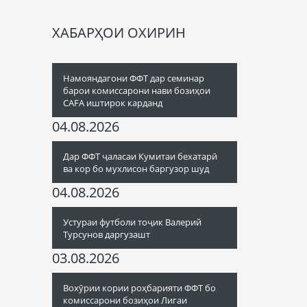
ХАБАРҲОИ ОХИРИН
Намояндагони ФФТ дар семинар
барои комиссарони нави бозиҳои
CAFA иштирок карданд
04.08.2026
Дар ФФТ ҷаласаи Кумитаи бехатарӣ
ва кор бо мухлисон баргузор шуд
04.08.2026
Устураи футболи тоҷик Валерий
Турсунов даргузашт
03.08.2026
Вохӯрии кории роҳбарияти ФФТ бо
комиссарони бозиҳои Лигаи