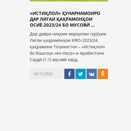
«ИСТИҚЛОЛ» ҲУНАРНАМОИРО
ДАР ЛИГАИ ҚАҲРАМОНҲОИ
ОСИЁ-2023/24 БО МУСОВӢ ...
Дар даври ниҳоии марҳилаи гурӯҳии
Лигаи қаҳрамонҳои КФО-2023/24
қаҳрамони Тоҷикистон – «Истиқлол»
бо бошгоҳи «Ал-Наср»-и Арабистони
Саудӣ (1:1) мусовӣ кард.
06.12.2023