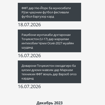
ФФТ дар Ню-Йорк ба муносибати
Рӯзи ҷаҳонии футбол фестивали
футбол баргузор кард
18.07.2026
Рақибони мунтахаби духтаронаи
Тоҷикистон (U-17) дар марҳилаи
интихобии Ҷоми Осиё-2027 муайян
шуданд
16.07.2026
Доварони Тоҷикистон омодагиро ба
қисми дуюми мавсим дар Маркази
техникии ФФТ воқеъ дар Варзоб оғоз
карданд
16.07.2026
Декабрь 2023