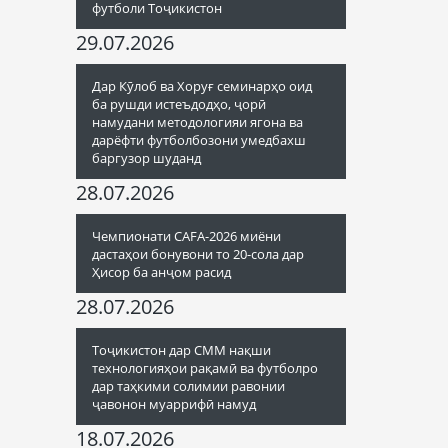
футболи Тоҷикистон
29.07.2026
Дар Кӯлоб ва Хоруғ семинарҳо оид
ба рушди истеъдодҳо, ҷорӣ
намудани методологияи ягона ва
дарёфти футболбозони умедбахш
баргузор шуданд
28.07.2026
Чемпионати CAFA-2026 миёни
дастаҳои бонувони то 20-сола дар
Ҳисор ба анҷом расид
28.07.2026
Тоҷикистон дар СММ нақши
технологияҳои рақамӣ ва футболро
дар таҳкими солимии равонии
ҷавонон муаррифӣ намуд
18.07.2026