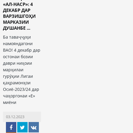
«АЛ-НАСР»: 4
ДЕКАБР ДАР
ВАРЗИШГОҲИ
МАРКАЗИИ
ДУШАНБЕ ...
Ба таваҷҷуҳи
намояндагони
ВАО! 4 декабр дар
остонаи бозии
даври ниҳоии
марҳилаи
гурӯҳии Лигаи
қаҳрамонҳои
Осиё-2023/24 дар
чаҳоргонаи «Е»
миёни
03.12.2023