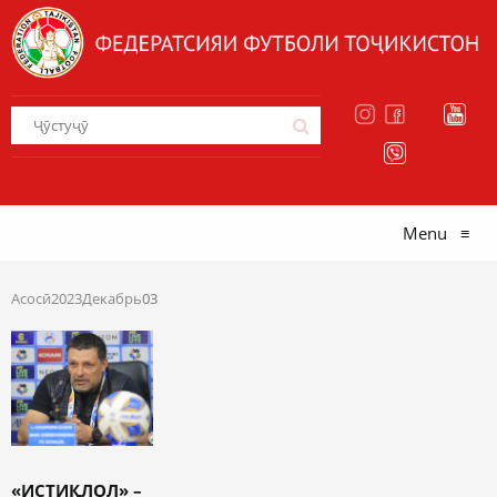
Menu
≡
Асосӣ
2023
Декабрь
03
«ИСТИҚЛОЛ» –