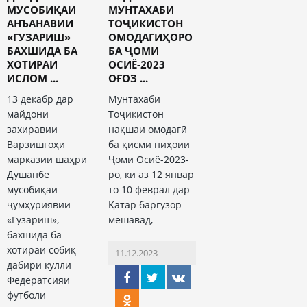
МУСОБИҚАИ
МУНТАХАБИ
АНЪАНАВИИ
ТОҶИКИСТОН
«ГУЗАРИШ»
ОМОДАГИҲОРО
БАХШИДА БА
БА ҶОМИ
ХОТИРАИ
ОСИЁ-2023
ИСЛОМ ...
ОҒОЗ ...
13 декабр дар
Мунтахаби
майдони
Тоҷикистон
захиравии
нақшаи омодагӣ
Варзишгоҳи
ба қисми ниҳоии
марказии шаҳри
Ҷоми Осиё-2023-
Душанбе
ро, ки аз 12 январ
мусобиқаи
то 10 феврал дар
ҷумҳуриявии
Қатар баргузор
«Гузариш»,
мешавад,
бахшида ба
хотираи собиқ
11.12.2023
дабири кулли
Федератсияи
футболи