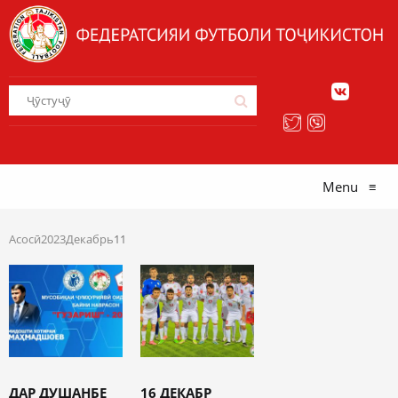
Menu
≡
Асосӣ
2023
Декабрь
11
ДАР ДУШАНБЕ
16 ДЕКАБР