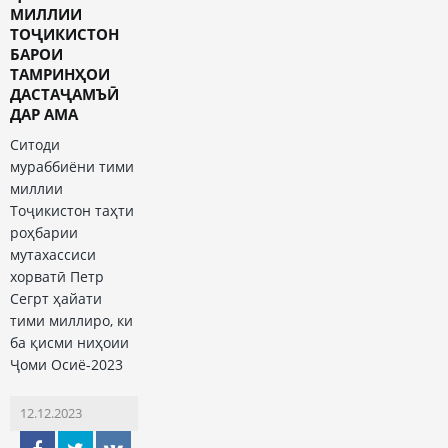
МИЛЛИИ
ТОҶИКИСТОН
БАРОИ
ТАМРИНҲОИ
ДАСТАҶАМЪӢ
ДАР АМА
Ситоди
мураббиёни тими
миллии
Тоҷикистон таҳти
роҳбарии
мутахассиси
хорватӣ Петр
Сегрт ҳайати
тими миллиро, ки
ба қисми ниҳоии
Ҷоми Осиё-2023
12.12.2023