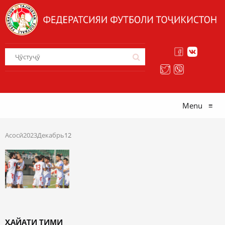
Menu
≡
Асосӣ
2023
Декабрь
12
ҲАЙАТИ ТИМИ