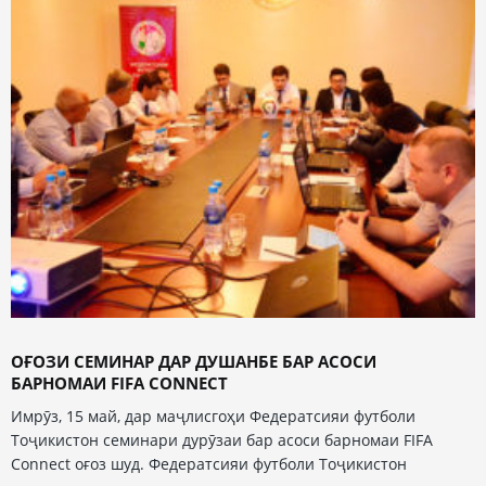
ОҒОЗИ СЕМИНАР ДАР ДУШАНБЕ БАР АСОСИ
БАРНОМАИ FIFA CONNECT
Имрӯз, 15 май, дар маҷлисгоҳи Федератсияи футболи
Тоҷикистон семинари дурӯзаи бар асоси барномаи FIFA
Connect оғоз шуд. Федератсияи футболи Тоҷикистон