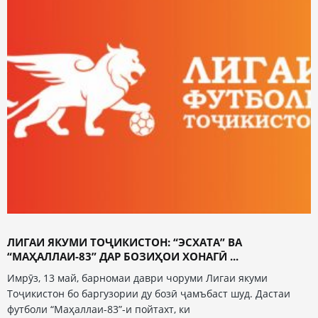
ЛИГАИ ЯКУМИ ТОҶИКИСТОН: “ЭСХАТА” ВА
“МАҲАЛЛАИ-83” ДАР БОЗИҲОИ ХОНАГӢ ...
Имрӯз, 13 май, барномаи даври чоруми Лигаи якуми
Тоҷикистон бо баргузории ду бозӣ ҷамъбаст шуд. Дастаи
футболи “Маҳаллаи-83”-и пойтахт, ки