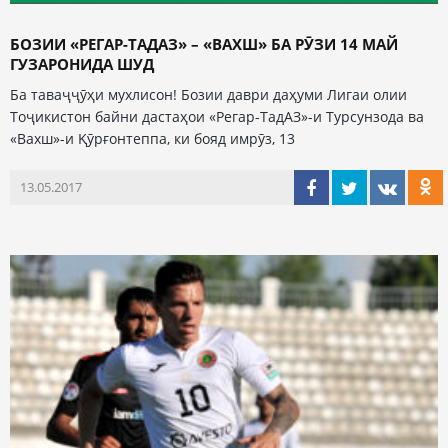
БОЗИИ «РЕГАР-ТАДАЗ» – «ВАХШ» БА РӮЗИ 14 МАЙ
ГУЗАРОНИДА ШУД
Ба таваҷҷӯҳи мухлисон! Бозии даври даҳуми Лигаи олии
Тоҷикистон байни дастаҳои «Регар-ТадАЗ»-и Турсунзода ва
«Вахш»-и Қӯрғонтеппа, ки бояд имрӯз, 13
13.05.2017