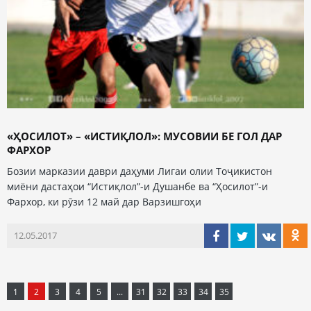
«ҲОСИЛОТ» – «ИСТИҚЛОЛ»: МУСОВИИ БЕ ГОЛ ДАР
ФАРХОР
Бозии марказии даври даҳуми Лигаи олии Тоҷикистон
миёни дастаҳои “Истиқлол”-и Душанбе ва “Ҳосилот”-и
Фархор, ки рӯзи 12 май дар Варзишгоҳи
12.05.2017
1
2
3
4
5
...
31
32
33
34
35