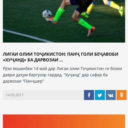
ЛИГАИ ОЛИИ ТОҶИКИСТОН: ПАНҶ ГОЛИ БЕҶАВОБИ
«ХУҶАНД» БА ДАРВОЗАИ ...
Рӯзи якшанбеи 14 май дар Лигаи олии Тоҷикистон се бозии
даври даҳум баргузор гардид. “Хуҷанд” дар сафар ба
дарвозаи “Панҷшер”
14.05.2017