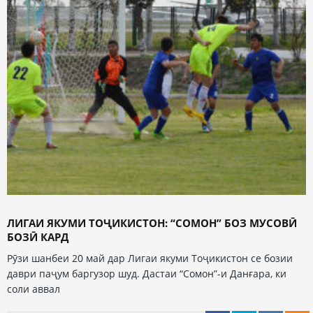
ЛИГАИ ЯКУМИ ТОҶИКИСТОН: “СОМОН” БОЗ МУСОВӢ
БОЗӢ КАРД
Рӯзи шанбеи 20 май дар Лигаи якуми Тоҷикистон се бозии
даври паҷум баргузор шуд. Дастаи “Сомон”-и Данғара, ки
соли аввал