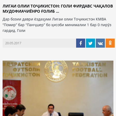
ЛИГАИ ОЛИИ ТОҶИКИСТОН: ГОЛИ ФИРДАВС ЧАҚАЛОВ
МУДОФИАЧИЁНРО ҒОЛИБ ...
Дар бозии даври ёздаҳуми Лигаи олии Тоҷикистон КМВА
“Помир” бар “Панҷшер” бо ҳисоби минималии 1 бар 0 пирӯз
гардид. Голи
20.05.2017