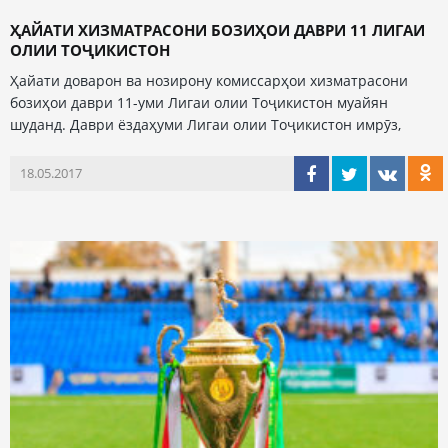
ҲАЙАТИ ХИЗМАТРАСОНИ БОЗИҲОИ ДАВРИ 11 ЛИГАИ
ОЛИИ ТОҶИКИСТОН
Ҳайати доварон ва нозирону комиссарҳои хизматрасони
бозиҳои даври 11-уми Лигаи олии Тоҷикистон муайян
шуданд. Даври ёздаҳуми Лигаи олии Тоҷикистон имрӯз,
18.05.2017