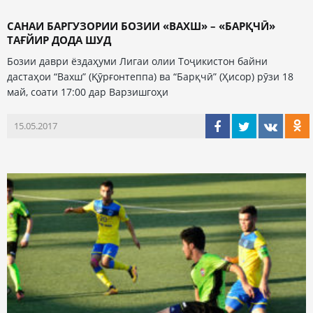
САНАИ БАРГУЗОРИИ БОЗИИ «ВАХШ» – «БАРҚЧӢ»
ТАҒЙИР ДОДА ШУД
Бозии даври ёздаҳуми Лигаи олии Тоҷикистон байни
дастаҳои “Вахш” (Қӯрғонтеппа) ва “Барқчӣ” (Ҳисор) рӯзи 18
май, соати 17:00 дар Варзишгоҳи
15.05.2017