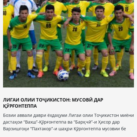
ЛИГАИ ОЛИИ ТОҶИКИСТОН: МУСОВӢ ДАР
ҚӮРҒОНТЕППА
Бозии аввали даври ёхдаҳуми Лигаи олии Тоҷикистон миёни
дастаҳои “Вахш”-Қӯрғонтеппа ва “Барқчӣ”-и Ҳисор дар
Варзишгоҳи “Пахтакор”-и шаҳри Қӯрғонтеппа мусовии бе