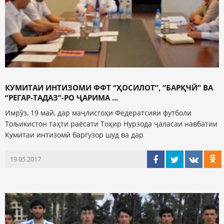
КУМИТАИ ИНТИЗОМИ ФФТ “ҲОСИЛОТ”, “БАРҚЧӢ” ВА
“РЕГАР-ТАДАЗ”-РО ҶАРИМА ...
Имрӯз, 19 май, дар маҷлисгоҳи Федератсияи футболи
Тољикистон таҳти раёсати Тоҳир Нурзода ҷаласаи навбатии
Кумитаи интизомӣ баргузор шуд ва дар
19.05.2017