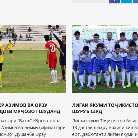
КР АЗИМОВ ВА ОРЗУ
ЛИГАИ ЯКУМИ ТОҶИКИСТ
ДОЕВ МУҶОЗОТ ШУДАНД
ШУРӮЪ ШУД
атгари “Вахш”-Қӯрғонтеппа
Лигаи якуми Тоҷикистон бо и
 Азимов ва ниммуҳофизатгари
13 дастаи шаҳру ноҳияи кишв
Помир”-Душанбе Орзу
ёфт. Дебютанти лигаи якуми 