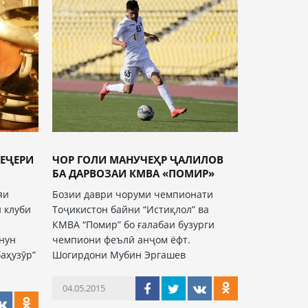
ЕҶЕРИ
ЧОР ГОЛИ МАНУЧЕҲР ҶАЛИЛОВ
БА ДАРВОЗАИ КМВА «ПОМИР»
яи
Бозии даври чоруми чемпионати
 клуби
Тоҷикистон байни “Истиқлол” ва
КМВА “Помир” бо ғалабаи бузурги
кнун
чемпиони феълӣ анҷом ёфт.
баҳузӯр”
Шогирдони Мубин Эргашев
04.05.2015