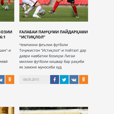
БОЗИИ
ҒАЛАБАИ ПАНҶУМИ ПАЙДАРҲАМИ
6:1
“ИСТИҚЛОЛ”
и
Чемпиони феълии футболи
шан”-и
Тоҷикистон “Истиқлол”-и пойтахт дар
даври навбатии бозиҳои Лигаи
иявӣ
миллии футболи кишвар бар рақиби
як замоне муносиби худ
08.05.2015