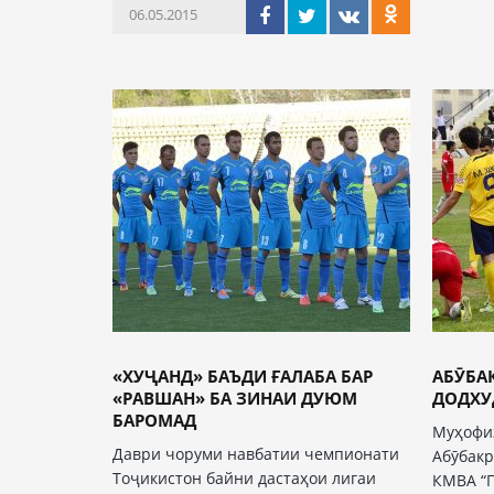
06.05.2015
«ХУҶАНД» БАЪДИ ҒАЛАБА БАР
АБӮБА
«РАВШАН» БА ЗИНАИ ДУЮМ
ДОДХУ
БАРОМАД
Муҳофиз
Даври чоруми навбатии чемпионати
Абӯбакр
Тоҷикистон байни дастаҳои лигаи
КМВА “