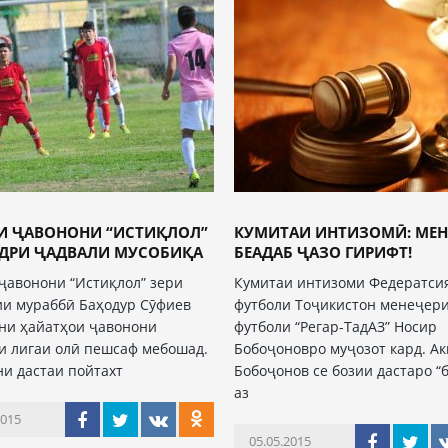
И ҶАВОНОНИ “ИСТИҚЛОЛ”
КУМИТАИ ИНТИЗОМӢ: МЕН
АДРИ ҶАДВАЛИ МУСОБИҚА
БЕАДАБ ҶАЗО ГИРИФТ!
ҷавонони “Истиқлол” зери
Кумитаи интизоми Федератси
и мураббӣ Баҳодур Сӯфиев
футболи Тоҷикистон менеҷери
ни ҳайатҳои ҷавонони
футболи “Регар-ТадАЗ” Носир
и лигаи олӣ пешсаф мебошад.
Бобоҷоновро муҷозот кард. А
и дастаи пойтахт
Бобоҷонов се бозии дастаро “
аз
2015
05.05.2015