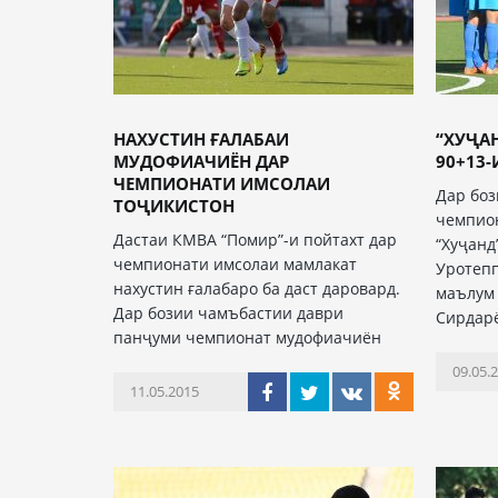
НАХУСТИН ҒАЛАБАИ
“ХУҶА
МУДОФИАЧИЁН ДАР
90+13-
ЧЕМПИОНАТИ ИМСОЛАИ
Дар боз
ТОҶИКИСТОН
чемпио
Дастаи КМВА “Помир”-и пойтахт дар
“Хуҷанд
чемпионати имсолаи мамлакат
Уротепп
нахустин ғалабаро ба даст даровард.
маълум 
Дар бозии чамъбастии даври
Сирдар
панҷуми чемпионат мудофиачиён
09.05.
11.05.2015