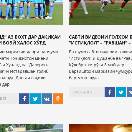
НД” АЗ БОХТ ДАР ДАҚИҚАИ
САБТИ ВИДЕОИИ ГОЛҲОИ 
И БОЗӢ ХАЛОС ХӮРД
“ИСТИҚЛОЛ” – “РАВШАН” – 
ии марказии даври панҷуми
Ба шумо сабти видеоии голҳо
нати Тоҷикистон миёни
“Истиқлол”-и Душанбе ва “Рав
”-и Хуҷанд ва “Далерон-
Кӯлобро, ки рӯзи 8 май дар
а”-и Истаравшан ғолиб
Варзишгоҳи марказии ҷумҳур
нашуд. Дастаи соҳили
баргузор шуда,
ё дар
09.05.2015
2015