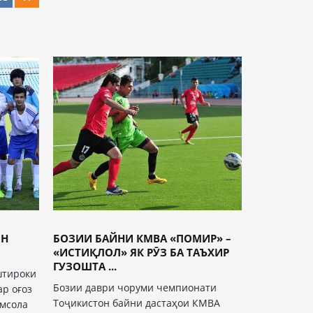
ОН
БОЗИИ БАЙНИ КМВА «ПОМИР» –
«ИСТИҚЛОЛ» ЯК РӮЗ БА ТАЪХИР
ГУЗОШТА ...
штироки
Бозии даври чоруми чемпионати
ар оғоз
Тоҷикистон байни дастаҳои КМВА
имсола