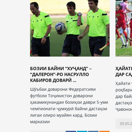
БОЗИИ БАЙНИ “ХУҶАНД” –
ҲАЙАТ
“ДАЛЕРОН”-РО НАСРУЛЛО
ДАР С
КАБИРОВ ДОВАРӢ ...
Ҳайати 
Шӯъбаи доварони Федератсияи
роҳбари
футболи Тоҷикистон доварони
дар бай
ҳакамикунандаи бозиҳои даври 5-уми
дастаҳо
чемпионати ҷумхурӣ байни дастаҳои
Ҷавонон
лигаи олиро муайян кард. Бозии
марказии
05.05.