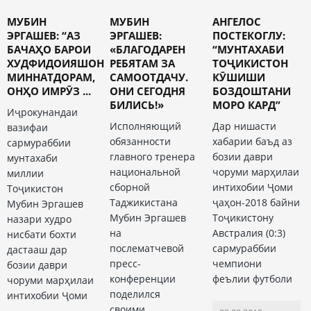
МУБИН
МУБИН
АНГЕЛОС
ЭРГАШЕВ: “АЗ
ЭРГАШЕВ:
ПОСТЕКОГЛУ:
БАЧАҲО БАРОИ
«БЛАГОДАРЕН
“МУНТАХАБИ
ХУДФИДОИЯШОН
РЕБЯТАМ ЗА
ТОҶИКИСТОН
МИННАТДОРАМ,
САМООТДАЧУ.
КӮШИШИ
ОНҲО ИМРӮЗ ...
ОНИ СЕГОДНЯ
БОЗДОШТАНИ
БИЛИСЬ!»
МОРО КАРД”
Иҷрокунандаи
Исполняющий
Дар нишасти
вазифаи
обязанности
хабарии баъд аз
сармураббии
главного тренера
бозии даври
мунтахаби
национальной
чоруми марҳилаи
миллии
сборной
интихобии Ҷоми
Тоҷикистон
Таджикистана
ҷаҳон-2018 байни
Мубин Эргашев
Мубин Эргашев
Тоҷикистону
назари худро
на
Австралия (0:3)
нисбати бохти
послематчевой
сармураббии
дастааш дар
пресс-
чемпиони
бозии даври
конференции
феълии футболи
чоруми марҳилаи
поделился
интихобии Ҷоми
своими