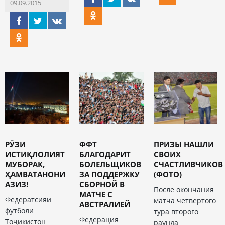
09.09.2015
РӮЗИ
ФФТ
ПРИЗЫ НАШЛИ
ИСТИҚЛОЛИЯТ
БЛАГОДАРИТ
СВОИХ
МУБОРАК,
БОЛЕЛЬЩИКОВ
СЧАСТЛИВЧИКОВ
ҲАМВАТАНОНИ
ЗА ПОДДЕРЖКУ
(ФОТО)
АЗИЗ!
СБОРНОЙ В
После окончания
МАТЧЕ С
Федератсияи
матча четвертого
АВСТРАЛИЕЙ
футболи
тура второго
Федерация
Тоҷикистон
раунда