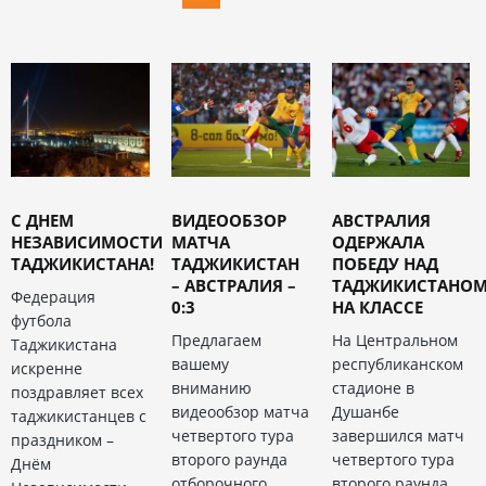
С ДНЕМ
ВИДЕООБЗОР
АВСТРАЛИЯ
НЕЗАВИСИМОСТИ
МАТЧА
ОДЕРЖАЛА
ТАДЖИКИСТАНА!
ТАДЖИКИСТАН
ПОБЕДУ НАД
– АВСТРАЛИЯ –
ТАДЖИКИСТАНО
Федерация
0:3
НА КЛАССЕ
футбола
Предлагаем
На Центральном
Таджикистана
вашему
республиканском
искренне
вниманию
стадионе в
поздравляет всех
видеообзор матча
Душанбе
таджикистанцев с
четвертого тура
завершился матч
праздником –
второго раунда
четвертого тура
Днём
отборочного
второго раунда