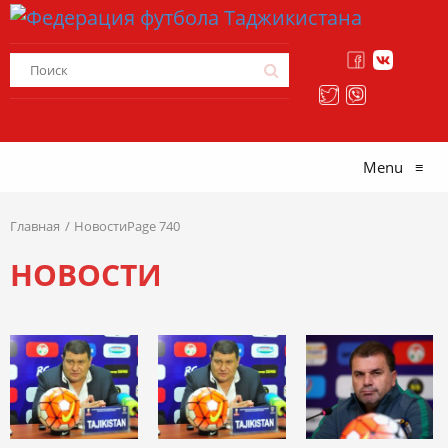
Menu
≡
Главная
НовостиPage 740
НОВОСТИ