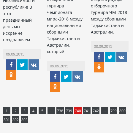
Независимости
турнира
отборочного
республики! В
чемпионата
турнира ЧМ-2018
этот
мира-2018 между
между сборными
праздничный
национальными
Таджикистана и
день мы
сборными
Австралии.
искренне
Таджикистана и
поздравляем
Австралии,
08.09.2015
который
09.09.2015
09.09.2015
1
2
3
4
5
...
738
739
740
741
742
...
799
800
801
802
803