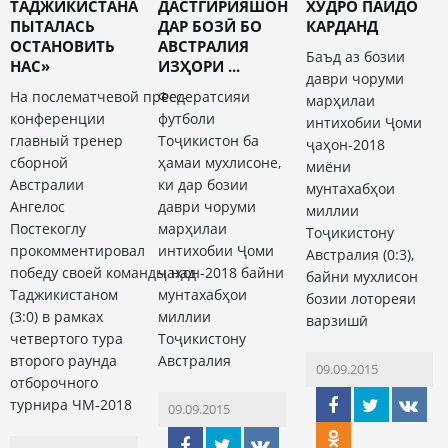
ТАДЖИКИСТАНА
ДАСТГИРИЯШОН
ХУДРО ПАЙДО
ПЫТАЛАСЬ
ДАР БОЗӢ БО
КАРДАНД
ОСТАНОВИТЬ
АВСТРАЛИЯ
Баъд аз бозии
НАС»
ИЗҲОРИ ...
даври чоруми
На послематчевой пресс-
Федератсияи
марҳилаи
конференции
футболи
интихобии Ҷоми
главный тренер
Тоҷикистон ба
ҷаҳон-2018
сборной
ҳамаи мухлисоне,
миёни
Австралии
ки дар бозии
мунтахабҳои
Ангелос
даври чоруми
миллии
Постекоглу
марҳилаи
Тоҷикистону
прокомментировал
интихобии Ҷоми
Австралия (0:3),
победу своей команды над
ҷаҳон-2018 байни
байни мухлисон
Таджикистаном
мунтахабҳои
бозии лотореяи
(3:0) в рамках
миллии
варзишӣ
четвертого тура
Тоҷикистону
второго раунда
Австралия
09.09.2015
отборочного
турнира ЧМ-2018
09.09.2015