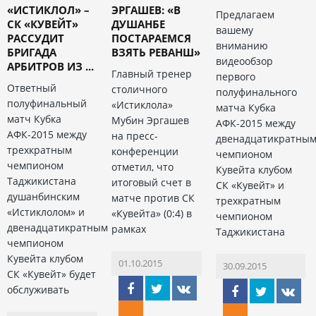
«ИСТИКЛОЛ» –
ЭРГАШЕВ: «В
Предлагаем
СК «КУВЕЙТ»
ДУШАНБЕ
вашему
РАССУДИТ
ПОСТАРАЕМСЯ
вниманию
БРИГАДА
ВЗЯТЬ РЕВАНШ»
видеообзор
АРБИТРОВ ИЗ ...
Главный тренер
первого
Ответный
столичного
полуфинального
полуфинальный
«Истиклола»
матча Кубка
матч Кубка
Мубин Эргашев
АФК-2015 между
АФК-2015 между
на пресс-
двенадцатикратны
трехкратным
конференции
чемпионом
чемпионом
отметил, что
Кувейта клубом
Таджикистана
итоговый счет в
СК «Кувейт» и
душанбинским
матче против СК
трехкратным
«Истиклолом» и
«Кувейта» (0:4) в
чемпионом
двенадцатикратным
рамках
Таджикистана
чемпионом
Кувейта клубом
01.10.2015
30.09.2015
СК «Кувейт» будет
обслуживать