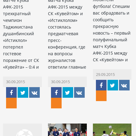
матче Кубка
матча Кубка
футбола! Спешим
АФК-2015
АФК-2015 между
вас обрадовать и
трехкратный
СК «Кувейтом» и
сообщить
чемпион
«Истиклолом»
прекрасную
Таджикистана
состоялась
новость – первый
душанбинский
предматчевая
полуфинальный
«Истиклол»
пресс-
матч Кубка
потерпел
конференция, где
АФК-2015 между
гостевое
на вопросы
СК «Кувейтом» и
поражение от СК
журналистов
«Кувейта» – 0:4 и
ответили главные
29.09.2015
30.09.2015
30.09.2015