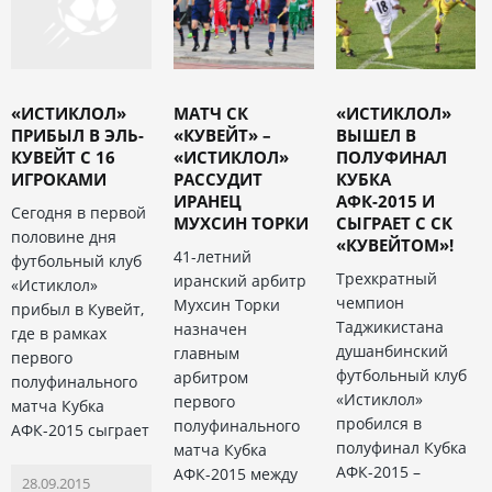
«ИСТИКЛОЛ»
МАТЧ СК
«ИСТИКЛОЛ»
ПРИБЫЛ В ЭЛЬ-
«КУВЕЙТ» –
ВЫШЕЛ В
КУВЕЙТ С 16
«ИСТИКЛОЛ»
ПОЛУФИНАЛ
ИГРОКАМИ
РАССУДИТ
КУБКА
ИРАНЕЦ
АФК-2015 И
Сегодня в первой
МУХСИН ТОРКИ
СЫГРАЕТ С СК
половине дня
«КУВЕЙТОМ»!
41-летний
футбольный клуб
Трехкратный
иранский арбитр
«Истиклол»
чемпион
Мухсин Торки
прибыл в Кувейт,
Таджикистана
назначен
где в рамках
душанбинский
главным
первого
футбольный клуб
арбитром
полуфинального
«Истиклол»
первого
матча Кубка
пробился в
полуфинального
АФК-2015 сыграет
полуфинал Кубка
матча Кубка
АФК-2015 –
АФК-2015 между
28.09.2015