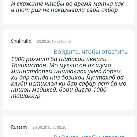
И скажите чтобы во время матча как
в тот раз не показывали свой ахбор
Shukrullo
30.09.2015 at 00:50
Войдите, чтобы ответить
1000 рахмат ба Шабакаи аввали
Точикистон. Мо мухлисон аз шумо
миннатдорем иншоаллох умед дорем,
ки дар оянда низ бозихои мунтахаб ва
клуби истиклол ки дар сафар аст ба мо
нишон медихед. бори дигар 1000
ташаккур
Rustam
30.09.2015 at 08:30