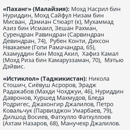
«Паханг» (Малайзия):
Мохд Насрил бин
Нуриддин, Мохд Сайфул Низам бин
Мисван, Дэмиан Стюарт (к), Мухаммад
Азиз бин Исмаил, Зешан Рахман,
Сурендран Равиндран (Сарвиндран
Девиндран, 74), Рубен Конти, Диксон
Нвакаеме (Гопи Рамачандра, 65),
Азамуддин бин Мохд Акил, Хафиз Камал
(Мохд Риза бин Камаруззаман, 70), Мэтью
Дэйвис.
«Истиклол» (Таджикистан):
Никола
Стошич, Сиёвуш Асроров, Эрадж
Радажабов (Махди Чохджуи, 46), Нуриддин
Давронов, Хуршед Махмудов, Бледа
Родригес, Джахонгир Джалилов, Петро
Ковальчук (Парвизджон Умарбаев, 79),
Дилшод Восиев, Фатхулло Фатхуллоев
(Ахтам Назаров, 68), Манучехр Джалилов.