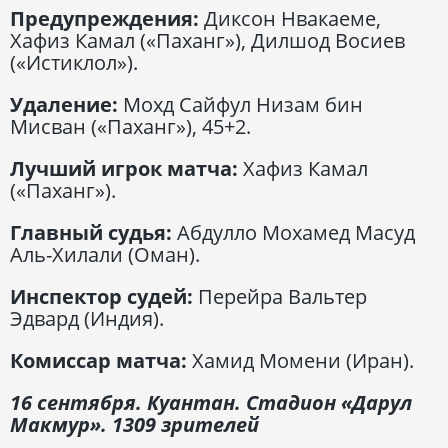
Предупреждения:
Диксон Нвакаеме,
Хафиз Камал («Паханг»), Дилшод Восиев
(«Истиклол»).
Удаление:
Мохд Сайфул Низам бин
Мисван («Паханг»), 45+2.
Лучший игрок матча:
Хафиз Камал
(«Паханг»).
Главный судья:
Абдулло Мохамед Масуд
Аль-Хилали (Оман).
Инспектор судей:
Перейра Вальтер
Эдвард (Индия).
Комиссар матча:
Хамид Момени (Иран).
16 сентября. Куантан. Стадион «Дарул
Макмур». 1309 зрителей