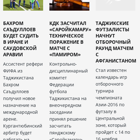
БАХРОМ
КДК ЗАСЧИТАЛ
ТАДЖИКСКИЕ
САЪДУЛЛОЕВ
«САРОЙКАМАРУ»
ФУТЗАЛИСТЫ
БУДЕТ СУДИТЬ
ТЕХНИЧЕСКОЕ
НАЧНУТ
В ИРАНЕ И
ПОРАЖЕНИЕ В
ОТБОРОЧНЫЙ
САУДОВСКОЙ
МАТЧЕ С
РАУНД МАТЧЕМ
АРАВИИ
«ПАМИРОМ»
С
АФГАНИСТАНОМ
Ассистент рефери
Контрольно-
Стал известен
ФИФА из
дисциплинарный
календарь игр
Таджикистана
комитет
отборочного
Бахром
Федерации
турнира
Саъдуллоев
футбола
чемпионата
получил новое
Таджикистана на
Азии-2016 по
назначение на
внеочередном
футзалу в
международной
заседании
Центральной
арене.
принял решение
зоне, который
Кургантюбинский
засчитать
пройдет с 14 по
арбитр будет
пянджскому
16 ноября
работать на
«Саройкамару»