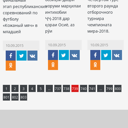
финальный
чоруми марҳилаи
второго раунда
этап республиканских
интихобии
отборочного
соревнований по
ҶҶ-2018 дар
турнира
футболу
қораи Осиё, аз
чемпионата
«Кожаный мяч» в
рӯи
мира-2018.
младшей
10.09.2015
10.09.2015
10.09.2015
1
2
3
4
5
...
737
738
739
740
741
...
799
800
801
802
803