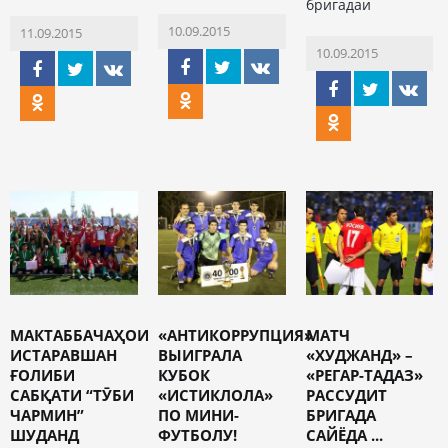
бригадаи
10.09.2015
11.09.2015
10.09.2015
МАКТАББАЧАҲОИ
«АНТИКОРРУПЦИЯ»
МАТЧ
ИСТАРАВШАН
ВЫИГРАЛА
«ХУДЖАНД» –
ҒОЛИБИ
КУБОК
«РЕГАР-ТАДАЗ»
САБҚАТИ “ТӮБИ
«ИСТИКЛОЛА»
РАССУДИТ
ЧАРМИН”
ПО МИНИ-
БРИГАДА
ШУДАНД
ФУТБОЛУ!
САЙЁДА ...