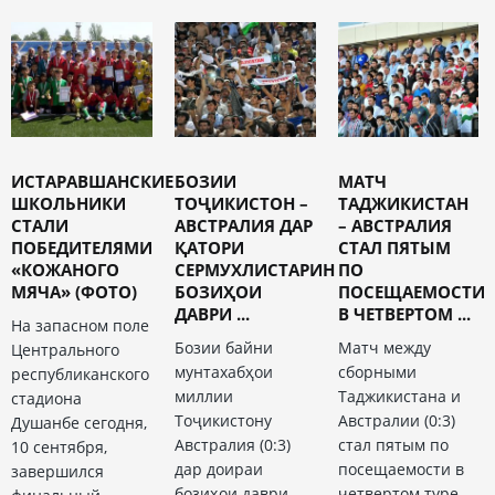
ИСТАРАВШАНСКИЕ
БОЗИИ
МАТЧ
ШКОЛЬНИКИ
ТОҶИКИСТОН –
ТАДЖИКИСТАН
СТАЛИ
АВСТРАЛИЯ ДАР
– АВСТРАЛИЯ
ПОБЕДИТЕЛЯМИ
ҚАТОРИ
СТАЛ ПЯТЫМ
«КОЖАНОГО
СЕРМУХЛИСТАРИН
ПО
МЯЧА» (ФОТО)
БОЗИҲОИ
ПОСЕЩАЕМОСТИ
ДАВРИ ...
В ЧЕТВЕРТОМ ...
На запасном поле
Бозии байни
Матч между
Центрального
мунтахабҳои
сборными
республиканского
миллии
Таджикистана и
стадиона
Тоҷикистону
Австралии (0:3)
Душанбе сегодня,
Австралия (0:3)
стал пятым по
10 сентября,
дар доираи
посещаемости в
завершился
бозиҳои даври
четвертом туре