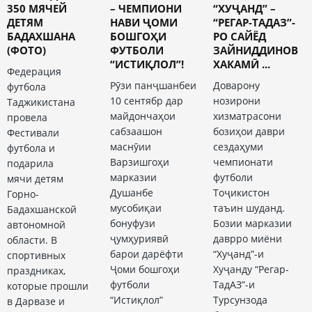
350 МЯЧЕЙ
– ЧЕМПИОНИ
“ХУҶАНД” –
ДЕТЯМ
НАВИ ҶОМИ
“РЕГАР-ТАДАЗ”-
БАДАХШАНА
БОШГОҲИ
РО САЙЁД
(ФОТО)
ФУТБОЛИ
ЗАЙНИДДИНОВ
“ИСТИҚЛОЛ”!
ХАКАМӢ ...
Федерация
Рӯзи панҷшанбеи
Доварону
футбола
10 сентябр дар
нозирони
Таджикистана
майдончаҳои
хизматрасони
провела
сабзаашон
бозиҳои даври
Фестивали
маснӯии
сездаҳуми
футбола и
Варзишгоҳи
чемпионати
подарила
марказии
футболи
мячи детям
Душанбе
Тоҷикистон
Горно-
мусобиқаи
таъин шуданд.
Бадахшанской
бонуфузи
Бозии марказии
автономной
ҷумҳуриявӣ
даврро миёни
области. В
барои дарёфти
“Хуҷанд”-и
спортивных
Ҷоми бошгоҳи
Хуҷанду “Регар-
праздниках,
футболи
ТадАЗ”-и
которые прошли
“Истиқлол”
Турсунзода
в Дарвазе и