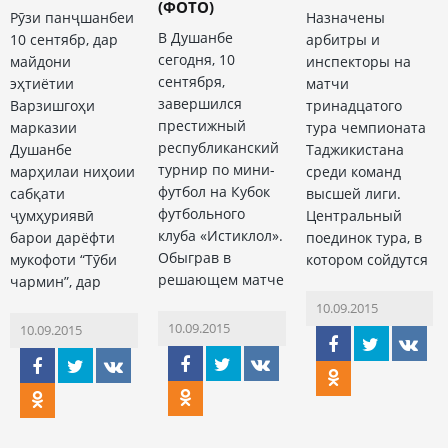
(ФОТО)
Рӯзи панҷшанбеи
Назначены
В Душанбе
10 сентябр, дар
арбитры и
сегодня, 10
майдони
инспекторы на
сентября,
эҳтиётии
матчи
завершился
Варзишгоҳи
тринадцатого
престижный
марказии
тура чемпионата
республиканский
Душанбе
Таджикистана
турнир по мини-
марҳилаи ниҳоии
среди команд
футбол на Кубок
сабқати
высшей лиги.
футбольного
ҷумҳуриявӣ
Центральный
клуба «Истиклол».
барои дарёфти
поединок тура, в
Обыграв в
мукофоти “Тӯби
котором сойдутся
решающем матче
чармин”, дар
10.09.2015
10.09.2015
10.09.2015